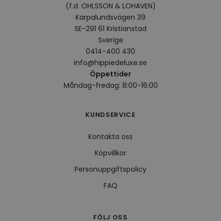
(f.d. OHLSSON & LOHAVEN)
VISITOR_INFO1_LIVE
5
Denna
Google LLC
månader
av Yo
.youtube.com
Karpalundsvägen 39
4 veckor
hålla
SE-291 61 Kristianstad
använ
för Y
Sverige
inbäd
webbp
0414-400 430
också
info@hippiedeluxe.se
webb
använ
Öppettider
eller
av Yo
Måndag-fredag: 8:00-16:00
gränss
CookieScriptConsent
4 veckor
Denna
CookieScript
2 dagar
använ
.hippiedeluxe.se
KUNDSERVICE
Scrip
för a
prefe
Kontakta oss
besök
Det ä
Köpvillkor
Cooki
cooki
funge
Personuppgiftspolicy
FAQ
Leverantör /
Namn
Utgång
Beskrivning
Leverantör /
Domän
FÖLJ OSS
Namn
Utgång
Beskrivning
Domän
Leverantör /