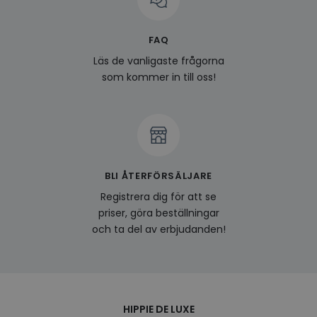
surfhi
last_viewed_products
www.hippiedeluxe.se
Session
Denna
FAQ
och l
produ
av en
Läs de vanligaste frågorna
att fö
som kommer in till oss!
surfu
genom
relev
baser
surfhi
bcookie
1 år
Detta
Microsoft
MSN 1
Corporation
för at
.linkedin.com
på we
BLI ÅTERFÖRSÄLJARE
socia
Registrera dig för att se
visitorid
.www.hippiedeluxe.se
1 år
Denna
använ
priser, göra beställningar
ident
och ta del av erbjudanden!
besök
förbä
använ
genom
perso
och i
på be
prefe
HIPPIE DE LUXE
surfhi