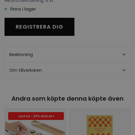
Minsta beställning: 6 st
Finns i lager
REGISTRERA DIG
Beskrivning
Om tillverkaren
Andra som köpte denna köpte även
Just nu - 20% dras av i
kassan