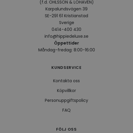
(f.d. OHLSSON & LOHAVEN)
VISITOR_INFO1_LIVE
5
Denna
Google LLC
Karpalundsvägen 39
månader
av Yo
.youtube.com
4 veckor
hålla
SE-291 61 Kristianstad
använ
för Y
Sverige
inbäd
0414-400 430
webbp
också
info@hippiedeluxe.se
webb
använ
Öppettider
eller
Måndag-fredag: 8:00-16:00
av Yo
gränss
CookieScriptConsent
4 veckor
Denna
CookieScript
2 dagar
använ
KUNDSERVICE
.hippiedeluxe.se
Scrip
för a
prefe
Kontakta oss
besök
Det ä
Köpvillkor
Cooki
cooki
Personuppgiftspolicy
funge
FAQ
Leverantör /
Namn
Utgång
Beskrivning
Leverantör /
Domän
FÖLJ OSS
Namn
Utgång
Beskrivning
Domän
Leverantör /