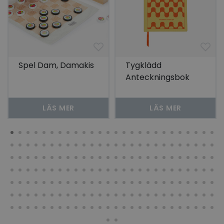
Spel Dam, Damakis
Tygklädd
Anteckningsbok
How to Trick People
LÄS MER
LÄS MER