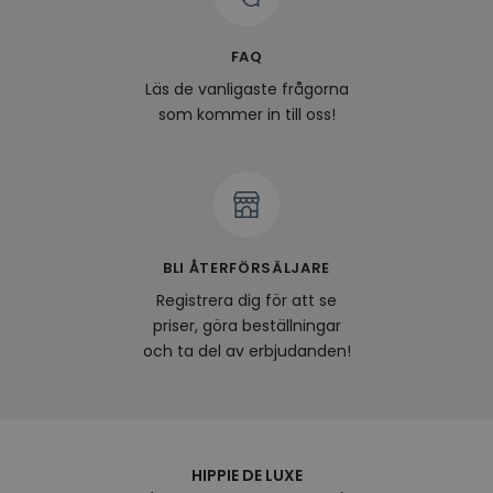
surfhi
last_viewed_products
www.hippiedeluxe.se
Session
Denna
FAQ
och l
produ
Läs de vanligaste frågorna
av en
att fö
som kommer in till oss!
surfu
genom
relev
baser
surfhi
bcookie
1 år
Detta
Microsoft
MSN 1
Corporation
för at
.linkedin.com
på we
BLI ÅTERFÖRSÄLJARE
socia
Registrera dig för att se
visitorid
.www.hippiedeluxe.se
1 år
Denna
använ
priser, göra beställningar
ident
och ta del av erbjudanden!
besök
förbä
använ
genom
perso
och i
på be
prefe
HIPPIE DE LUXE
surfhi