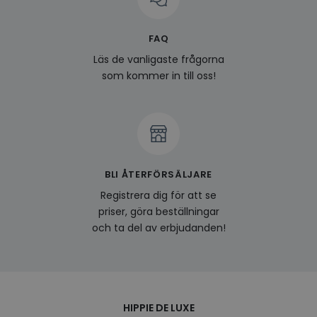
surfhi
last_viewed_products
www.hippiedeluxe.se
Session
Denna
FAQ
och l
produ
Läs de vanligaste frågorna
av en
att fö
som kommer in till oss!
surfu
genom
relev
baser
surfhi
bcookie
1 år
Detta
Microsoft
MSN 1
Corporation
för at
.linkedin.com
på we
BLI ÅTERFÖRSÄLJARE
socia
Registrera dig för att se
visitorid
.www.hippiedeluxe.se
1 år
Denna
använ
priser, göra beställningar
ident
och ta del av erbjudanden!
besök
förbä
använ
genom
perso
och i
på be
prefe
HIPPIE DE LUXE
surfhi