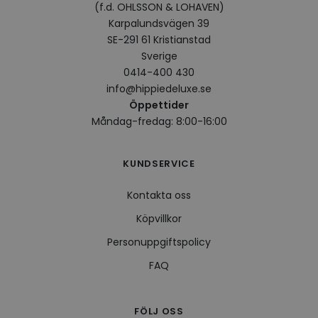
(f.d. OHLSSON & LOHAVEN)
VISITOR_INFO1_LIVE
5
Denna
Google LLC
månader
av Yo
.youtube.com
Karpalundsvägen 39
4 veckor
hålla
SE-291 61 Kristianstad
använ
för Y
Sverige
inbäd
webbp
0414-400 430
också
info@hippiedeluxe.se
webb
använ
Öppettider
eller
Måndag-fredag: 8:00-16:00
av Yo
gränss
CookieScriptConsent
4 veckor
Denna
CookieScript
2 dagar
använ
.hippiedeluxe.se
KUNDSERVICE
Scrip
för a
prefe
Kontakta oss
besök
Det ä
Köpvillkor
Cooki
cooki
funge
Personuppgiftspolicy
FAQ
Leverantör /
Namn
Utgång
Beskrivning
Leverantör /
Domän
FÖLJ OSS
Namn
Utgång
Beskrivning
Domän
Leverantör /