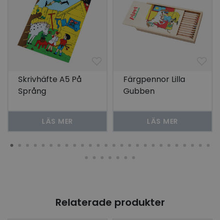
Skrivhäfte A5 På
Färgpennor Lilla
Språng
Gubben
LÄS MER
LÄS MER
Relaterade produkter