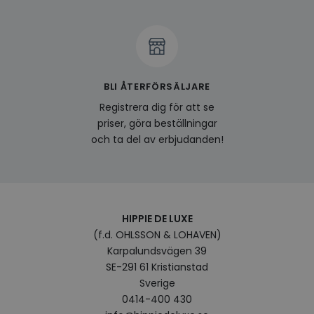
produ
av en
att fö
surfu
genom
relev
baser
surfhi
BLI ÅTERFÖRSÄLJARE
bcookie
1 år
Detta
Microsoft
MSN 1
Corporation
Registrera dig för att se
för at
.linkedin.com
priser, göra beställningar
på we
socia
och ta del av erbjudanden!
visitorid
.www.hippiedeluxe.se
1 år
Denna
använ
ident
besök
förbä
använ
genom
HIPPIE DE LUXE
perso
och i
(f.d. OHLSSON & LOHAVEN)
på be
Karpalundsvägen 39
prefe
surfhi
SE-291 61 Kristianstad
VISITOR_INFO1_LIVE
5
Denna
Sverige
Google LLC
månader
av Yo
.youtube.com
0414-400 430
4 veckor
hålla
använ