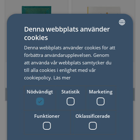
Denna webbplats använder
cookies
SWEDISH
Denna webbplats använder cookies för att
ENGLISH
förbättra användarupplevelsen. Genom
att använda vår webbplats samtycker du
Anteckningsbok
Skrivhäfte A5
till alla cookies i enlighet med vår
Grön Mocka
Lönneberga
cookiepolicy.
Läs mer
Nödvändigt
Statistik
Marketing
LÄS MER
LÄS MER
Funktioner
Oklassificerade
Skrivböcker