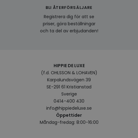
besök
BLI ÅTERFÖRSÄLJARE
förbä
använ
Registrera dig för att se
genom
perso
priser, göra beställningar
och i
på be
och ta del av erbjudanden!
prefe
surfhi
last_viewed_products
www.hippiedeluxe.se
Session
Denna
och l
produ
av en
att fö
HIPPIE DE LUXE
surfu
(f.d. OHLSSON & LOHAVEN)
genom
relev
Karpalundsvägen 39
baser
surfhi
SE-291 61 Kristianstad
Sverige
bcookie
1 år
Detta
Microsoft
MSN 1
Corporation
0414-400 430
för at
.linkedin.com
info@hippiedeluxe.se
på we
socia
Öppettider
visitorid
.www.hippiedeluxe.se
1 år
Denna
Måndag-fredag: 8:00-16:00
använ
ident
besök