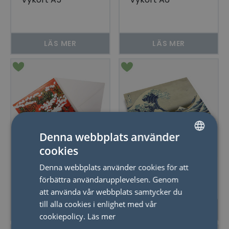
LÄS MER
LÄS MER
Denna webbplats använder
cookies
SWEDISH
Dubbelkort
Dubbelkort A5,
Denna webbplats använder cookies för att
ENGLISH
148x148mm
210x148 mm
förbättra användarupplevelsen. Genom
att använda vår webbplats samtycker du
till alla cookies i enlighet med vår
LÄS MER
LÄS MER
cookiepolicy.
Läs mer