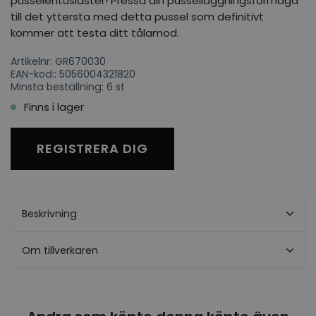
pusselentusiaster! Pressa din pusselläggningsförmåga
till det yttersta med detta pussel som definitivt
kommer att testa ditt tålamod.
Artikelnr: GR670030
EAN-kod:: 5056004321820
Minsta beställning: 6 st
Finns i lager
REGISTRERA DIG
Beskrivning
Om tillverkaren