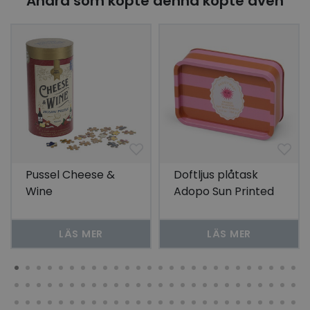
Andra som köpte denna köpte även
Pussel Cheese &
Doftljus plåtask
Wine
Adopo Sun Printed
Tin Candle - Orange
Blossom
LÄS MER
LÄS MER