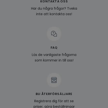
KONTAKTA OSS
genom
perso
Har du några frågor? Tveka
och i
på be
inte att kontakta oss!
prefe
surfhi
last_viewed_products
www.hippiedeluxe.se
Session
Denna
och l
produ
av en
att fö
surfu
genom
FAQ
relev
baser
Läs de vanligaste frågorna
surfhi
som kommer in till oss!
bcookie
1 år
Detta
Microsoft
MSN 1
Corporation
för at
.linkedin.com
på we
socia
visitorid
.www.hippiedeluxe.se
1 år
Denna
använ
ident
BLI ÅTERFÖRSÄLJARE
besök
förbä
Registrera dig för att se
använ
genom
priser, göra beställningar