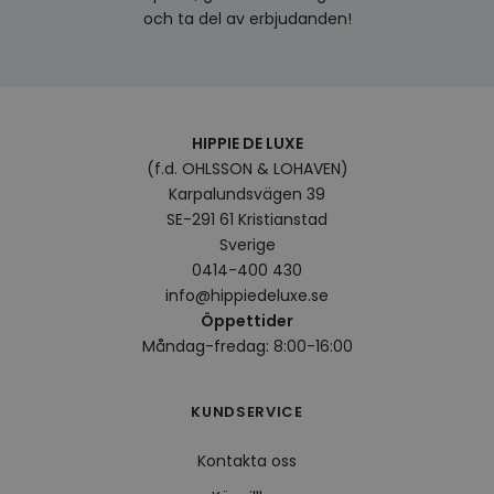
perso
och ta del av erbjudanden!
och i
på be
prefe
surfhi
VISITOR_INFO1_LIVE
5
Denna
Google LLC
månader
av Yo
.youtube.com
4 veckor
hålla
HIPPIE DE LUXE
använ
för Y
(f.d. OHLSSON & LOHAVEN)
inbäd
webbp
Karpalundsvägen 39
också
SE-291 61 Kristianstad
webb
använ
Sverige
eller
av Yo
0414-400 430
gränss
info@hippiedeluxe.se
CookieScriptConsent
4 veckor
Denna
CookieScript
Öppettider
2 dagar
använ
.hippiedeluxe.se
Scrip
Måndag-fredag: 8:00-16:00
för a
prefe
besök
Det ä
KUNDSERVICE
Cooki
cooki
funge
Kontakta oss