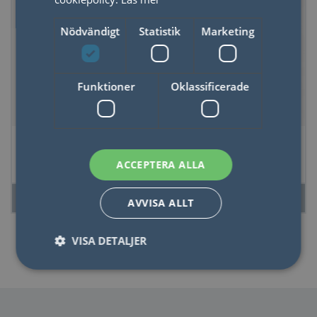
Nödvändigt
Statistik
Marketing
Funktioner
Oklassificerade
Kalligrafispetsar 12
Klassiskt bläck 15 ml
st
Grön
ACCEPTERA ALLA
LÄS MER
LÄS MER
AVVISA ALLT
VISA DETALJER
Nödvändigt
Statistik
Marketing