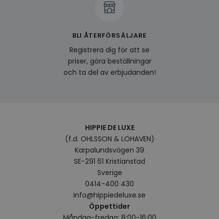
använ
ident
besök
förbä
använ
BLI ÅTERFÖRSÄLJARE
genom
perso
Registrera dig för att se
och i
på be
priser, göra beställningar
prefe
och ta del av erbjudanden!
surfhi
last_viewed_products
www.hippiedeluxe.se
Session
Denna
och l
produ
av en
att fö
surfu
HIPPIE DE LUXE
genom
relev
(f.d. OHLSSON & LOHAVEN)
baser
surfhi
Karpalundsvägen 39
SE-291 61 Kristianstad
bcookie
1 år
Detta
Microsoft
MSN 1
Corporation
Sverige
för at
.linkedin.com
0414-400 430
på we
socia
info@hippiedeluxe.se
visitorid
.www.hippiedeluxe.se
1 år
Denna
Öppettider
använ
Måndag-fredag: 8:00-16:00
ident