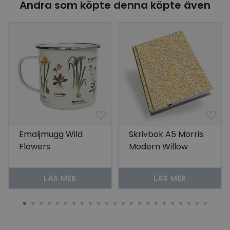
Andra som köpte denna köpte även
Emaljmugg Wild
Skrivbok A5 Morris
Flowers
Modern Willow
Bough - Gul
LÄS MER
LÄS MER