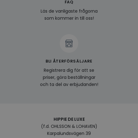
FAQ
last_viewed_products
www.hippiedeluxe.se
Session
Denna
och l
Läs de vanligaste frågorna
produ
som kommer in till oss!
av en
att fö
surfu
genom
relev
baser
surfhi
bcookie
1 år
Detta
Microsoft
MSN 1
Corporation
BLI ÅTERFÖRSÄLJARE
för at
.linkedin.com
på we
Registrera dig för att se
socia
priser, göra beställningar
visitorid
.www.hippiedeluxe.se
1 år
Denna
använ
och ta del av erbjudanden!
ident
besök
förbä
använ
genom
perso
och i
på be
HIPPIE DE LUXE
prefe
(f.d. OHLSSON & LOHAVEN)
surfhi
Karpalundsvägen 39
VISITOR_INFO1_LIVE
5
Denna
Google LLC