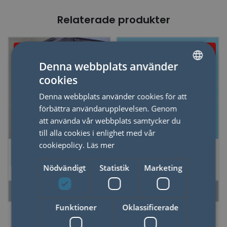
Relaterade produkter
Just nu - 20% dras av i
Just nu - 20% dras av i
kassan
kassan
Denna webbplats använder
cookies
SWEDISH
Denna webbplats använder cookies för att
ENGLISH
förbättra användarupplevelsen. Genom
att använda vår webbplats samtycker du
till alla cookies i enlighet med vår
cookiepolicy.
Läs mer
Paraply Måne,
Barnparaply
svart/ vit
iNeoprenfordral,
Nödvändigt
Statistik
Marketing
Puppymbrella, gul
LÄS MER
LÄS MER
Funktioner
Oklassificerade