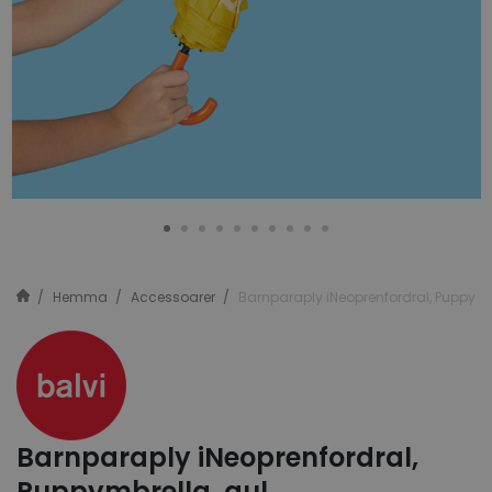
Hemma
Accessoarer
Barnparaply iNeoprenfordral, Puppymb
Barnparaply iNeoprenfordral,
Puppymbrella, gul