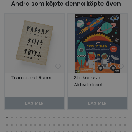
Andra som köpte denna köpte även
Trämagnet Runor
Sticker och
Aktivitetsset
Rymden
LÄS MER
LÄS MER