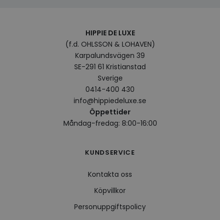
prefe
surfhi
VISITOR_INFO1_LIVE
5
Denna
Google LLC
HIPPIE DE LUXE
månader
av Yo
.youtube.com
4 veckor
hålla
(f.d. OHLSSON & LOHAVEN)
använ
Karpalundsvägen 39
för Y
inbäd
SE-291 61 Kristianstad
webbp
också
Sverige
webb
0414-400 430
använ
eller
info@hippiedeluxe.se
av Yo
gränss
Öppettider
Måndag-fredag: 8:00-16:00
CookieScriptConsent
4 veckor
Denna
CookieScript
2 dagar
använ
.hippiedeluxe.se
Scrip
för a
prefe
KUNDSERVICE
besök
Det ä
Cooki
Kontakta oss
cooki
funge
Köpvillkor
Personuppgiftspolicy