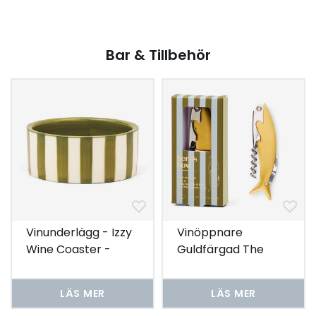
Bar & Tillbehör
Vinunderlägg - Izzy
Vinöppnare
Wine Coaster -
Guldfärgad The
Grön rand
Maple
LÄS MER
LÄS MER