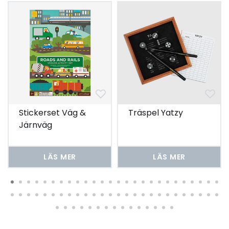
Stickerset Väg &
Träspel Yatzy
Järnväg
LÄS MER
LÄS MER