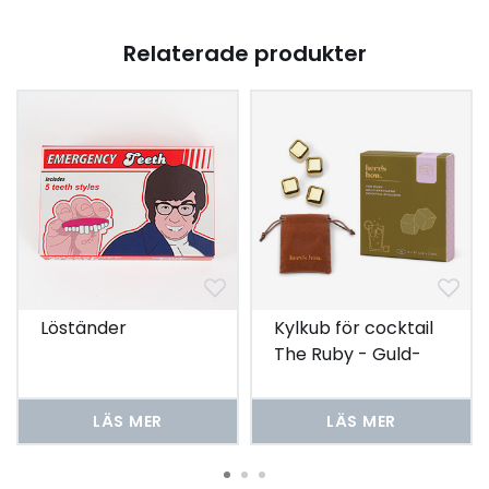
Relaterade produkter
Löständer
Kylkub för cocktail
The Ruby - Guld-
Set om 4
LÄS MER
LÄS MER