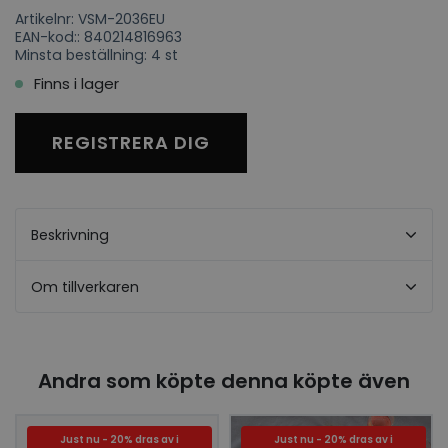
Artikelnr: VSM-2036EU
EAN-kod:: 840214816963
Minsta beställning: 4 st
Finns i lager
REGISTRERA DIG
Beskrivning
Om tillverkaren
Andra som köpte denna köpte även
Just nu - 20% dras av i
Just nu - 20% dras av i