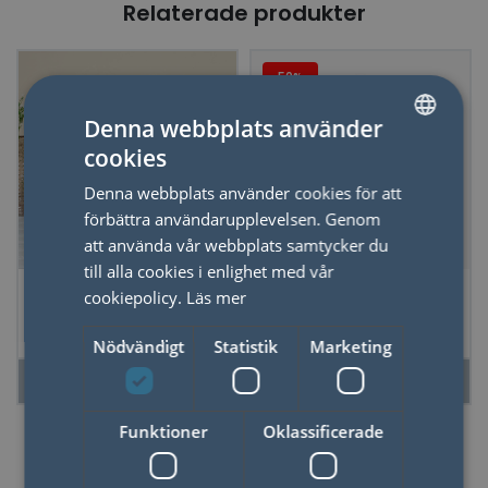
Relaterade produkter
50%
Denna webbplats använder
cookies
SWEDISH
Denna webbplats använder cookies för att
ENGLISH
förbättra användarupplevelsen. Genom
att använda vår webbplats samtycker du
till alla cookies i enlighet med vår
Flaska H2O, 1,2l,
*Glasunderlägg
cookiepolicy.
Läs mer
Borosilikatglas
Fiske
Nödvändigt
Statistik
Marketing
LÄS MER
LÄS MER
Funktioner
Oklassificerade