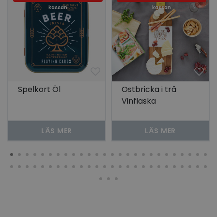
kassan
kassan
Spelkort Öl
Ostbricka i trä
Vinflaska
LÄS MER
LÄS MER