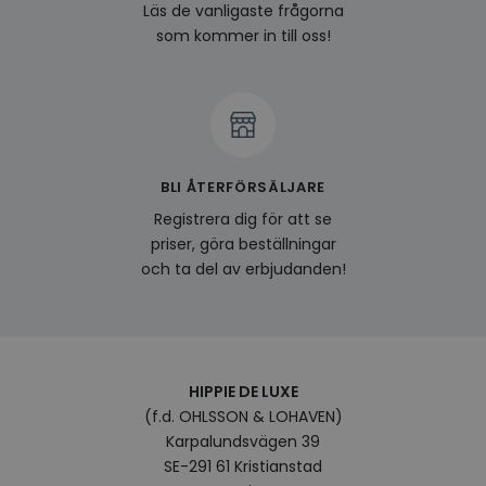
last_viewed_products
www.hippiedeluxe.se
Session
Denna
Läs de vanligaste frågorna
och l
som kommer in till oss!
produ
av en
att fö
surfu
genom
relev
baser
surfhi
bcookie
1 år
Detta
Microsoft
BLI ÅTERFÖRSÄLJARE
MSN 1
Corporation
för at
.linkedin.com
Registrera dig för att se
på we
socia
priser, göra beställningar
visitorid
.www.hippiedeluxe.se
1 år
Denna
och ta del av erbjudanden!
använ
ident
besök
förbä
använ
genom
perso
och i
HIPPIE DE LUXE
på be
(f.d. OHLSSON & LOHAVEN)
prefe
surfhi
Karpalundsvägen 39
VISITOR_INFO1_LIVE
5
Denna
Google LLC
SE-291 61 Kristianstad
månader
av Yo
.youtube.com