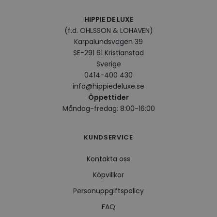
surfhi
HIPPIE DE LUXE
VISITOR_INFO1_LIVE
5
Denna
Google LLC
månader
av Yo
.youtube.com
(f.d. OHLSSON & LOHAVEN)
4 veckor
hålla
Karpalundsvägen 39
använ
för Y
SE-291 61 Kristianstad
inbäd
webbp
Sverige
också
0414-400 430
webb
använ
info@hippiedeluxe.se
eller
av Yo
Öppettider
gränss
Måndag-fredag: 8:00-16:00
CookieScriptConsent
4 veckor
Denna
CookieScript
2 dagar
använ
.hippiedeluxe.se
Scrip
för a
KUNDSERVICE
prefe
besök
Det ä
Kontakta oss
Cooki
cooki
Köpvillkor
funge
Personuppgiftspolicy
FAQ
Leverantör /