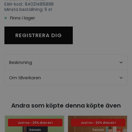
EAN-kod:: 840214815898
Minsta beställning: 6 st
Finns i lager
REGISTRERA DIG
Beskrivning
Om tillverkaren
Andra som köpte denna köpte även
Just nu - 20% dras av i
Just nu - 20% dras av i
kassan
kassan