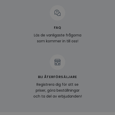
på be
prefe
surfhi
last_viewed_products
www.hippiedeluxe.se
Session
Denna
och l
produ
FAQ
av en
att fö
Läs de vanligaste frågorna
surfu
genom
som kommer in till oss!
relev
baser
surfhi
bcookie
1 år
Detta
Microsoft
MSN 1
Corporation
för at
.linkedin.com
på we
socia
BLI ÅTERFÖRSÄLJARE
visitorid
.www.hippiedeluxe.se
1 år
Denna
använ
Registrera dig för att se
ident
besök
priser, göra beställningar
förbä
och ta del av erbjudanden!
använ
genom
perso
och i
på be
prefe