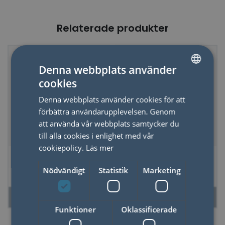
Relaterade produkter
Just nu - 20% dras av i
50%
Denna webbplats använder
kassan
cookies
SWEDISH
Denna webbplats använder cookies för att
ENGLISH
förbättra användarupplevelsen. Genom
att använda vår webbplats samtycker du
till alla cookies i enlighet med vår
cookiepolicy.
Läs mer
Mobilfodral
Golfarens
Vattentätt
Fickplunta
Nödvändigt
Statistik
Marketing
LÄS MER
LÄS MER
Funktioner
Oklassificerade