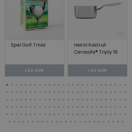
Spel Golf Trivia
Heirol Kastrull
Cerasafe® Triply 16
cm, 1,7 liter
LÄS MER
LÄS MER