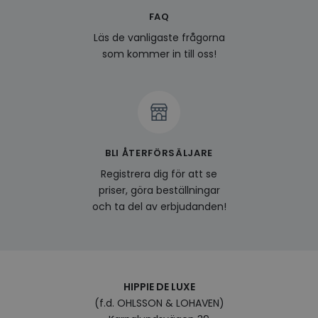
FAQ
last_viewed_products
www.hippiedeluxe.se
Session
Denna
och l
Läs de vanligaste frågorna
produ
av en
som kommer in till oss!
att fö
surfu
genom
relev
baser
surfhi
bcookie
1 år
Detta
Microsoft
MSN 1
Corporation
för at
.linkedin.com
BLI ÅTERFÖRSÄLJARE
på we
socia
Registrera dig för att se
visitorid
.www.hippiedeluxe.se
1 år
Denna
priser, göra beställningar
använ
och ta del av erbjudanden!
ident
besök
förbä
använ
genom
perso
och i
på be
HIPPIE DE LUXE
prefe
surfhi
(f.d. OHLSSON & LOHAVEN)
VISITOR_INFO1_LIVE
5
Denna