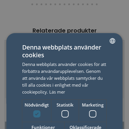
Relaterade produkter
Denna webbplats använder
50%
cookies
SWEDISH
Denna webbplats använder cookies för att
ENGLISH
förbättra användarupplevelsen. Genom
att använda vår webbplats samtycker du
till alla cookies i enlighet med vår
cookiepolicy.
Läs mer
*Campfire Tridop
Fickverktyg Tång
Nödvändigt
Statistik
Marketing
Eldstad för
Camping
Funktioner
Oklassificerade
LÄS MER
LÄS MER