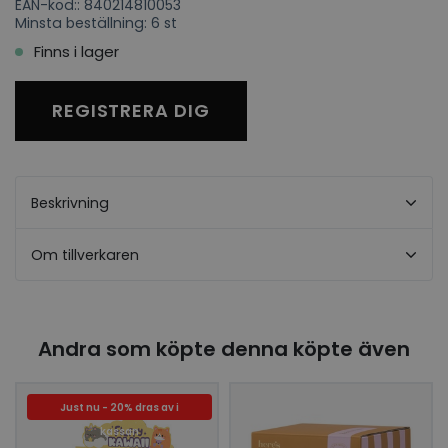
EAN-kod:: 840214810053
Minsta beställning: 6 st
Finns i lager
REGISTRERA DIG
Beskrivning
Om tillverkaren
Andra som köpte denna köpte även
Just nu - 20% dras av i
kassan