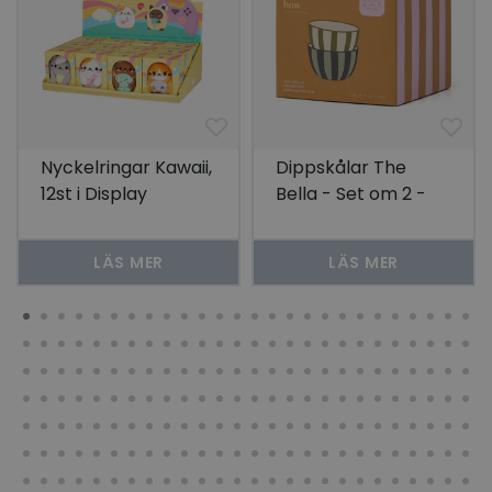
Nyckelringar Kawaii,
Dippskålar The
12st i Display
Bella - Set om 2 -
Oliv & Blå
LÄS MER
LÄS MER