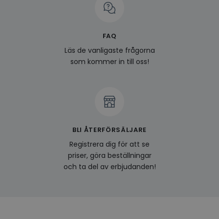
prefe
surfhi
last_viewed_products
www.hippiedeluxe.se
Session
Denna
och l
FAQ
produ
av en
Läs de vanligaste frågorna
att fö
surfu
som kommer in till oss!
genom
relev
baser
surfhi
bcookie
1 år
Detta
Microsoft
MSN 1
Corporation
för at
.linkedin.com
på we
socia
BLI ÅTERFÖRSÄLJARE
visitorid
.www.hippiedeluxe.se
1 år
Denna
Registrera dig för att se
använ
priser, göra beställningar
ident
besök
och ta del av erbjudanden!
förbä
använ
genom
perso
och i
på be
prefe
surfhi