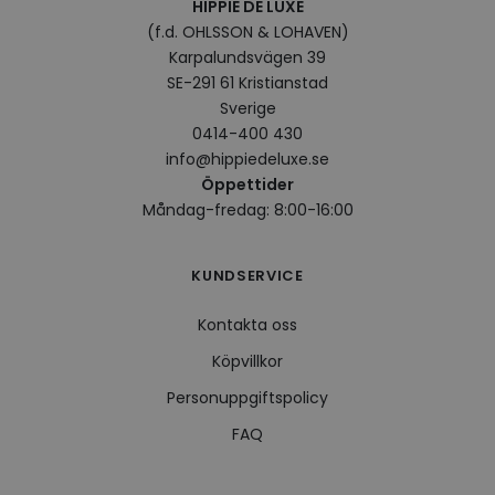
HIPPIE DE LUXE
VISITOR_INFO1_LIVE
5
Denna
Google LLC
(f.d. OHLSSON & LOHAVEN)
månader
av Yo
.youtube.com
Karpalundsvägen 39
4 veckor
hålla
använ
SE-291 61 Kristianstad
för Y
inbäd
Sverige
webbp
0414-400 430
också
webb
info@hippiedeluxe.se
använ
Öppettider
eller
av Yo
Måndag-fredag: 8:00-16:00
gränss
CookieScriptConsent
4 veckor
Denna
CookieScript
2 dagar
använ
.hippiedeluxe.se
KUNDSERVICE
Scrip
för a
prefe
Kontakta oss
besök
Det ä
Cooki
Köpvillkor
cooki
funge
Personuppgiftspolicy
FAQ
Leverantör /
Namn
Utgång
Beskrivning
Leverantör /
Domän
Namn
Utgång
Beskrivning