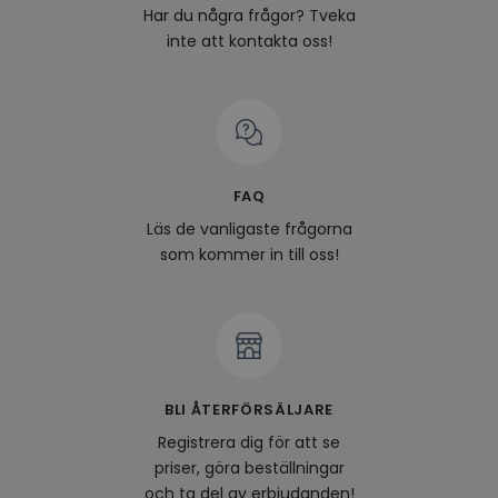
genom
Har du några frågor? Tveka
perso
och i
inte att kontakta oss!
på be
prefe
surfhi
last_viewed_products
www.hippiedeluxe.se
Session
Denna
och l
produ
av en
att fö
surfu
FAQ
genom
relev
Läs de vanligaste frågorna
baser
som kommer in till oss!
surfhi
bcookie
1 år
Detta
Microsoft
MSN 1
Corporation
för at
.linkedin.com
på we
socia
visitorid
.www.hippiedeluxe.se
1 år
Denna
använ
BLI ÅTERFÖRSÄLJARE
ident
besök
Registrera dig för att se
förbä
använ
priser, göra beställningar
genom
perso
och ta del av erbjudanden!