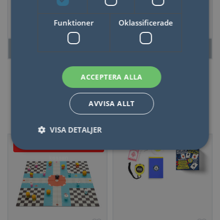
Spel i trä Sänka
Pokerset Dead
Skepp
Mans Hand
Funktioner
Oklassificerade
LÄS MER
LÄS MER
ACCEPTERA ALLA
AVVISA ALLT
Spel
VISA DETALJER
Just nu - 20% dras av i
kassan
Nödvändigt
Statistik
Marketing
Funktioner
Oklassificerade
Nödvändiga kakor tillåter kärnwebbplatsfunktioner
som användarinloggning och kontohantering.
Webbplatsen kan inte användas ordentligt utan