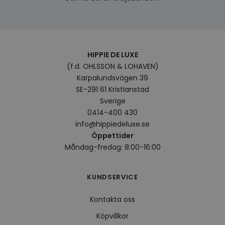
och i
på be
prefe
surfhi
VISITOR_INFO1_LIVE
5
Denna
Google LLC
månader
av Yo
.youtube.com
4 veckor
hålla
HIPPIE DE LUXE
använ
(f.d. OHLSSON & LOHAVEN)
för Y
inbäd
Karpalundsvägen 39
webbp
också
SE-291 61 Kristianstad
webb
Sverige
använ
eller
0414-400 430
av Yo
gränss
info@hippiedeluxe.se
Öppettider
CookieScriptConsent
4 veckor
Denna
CookieScript
2 dagar
använ
.hippiedeluxe.se
Måndag-fredag: 8:00-16:00
Scrip
för a
prefe
besök
KUNDSERVICE
Det ä
Cooki
cooki
Kontakta oss
funge
Köpvillkor