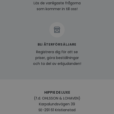
last_viewed_products
www.hippiedeluxe.se
Session
Denna
Läs de vanligaste frågorna
och l
produ
som kommer in till oss!
av en
att fö
surfu
genom
relev
baser
surfhi
bcookie
1 år
Detta
Microsoft
BLI ÅTERFÖRSÄLJARE
MSN 1
Corporation
för at
.linkedin.com
på we
Registrera dig för att se
socia
priser, göra beställningar
visitorid
.www.hippiedeluxe.se
1 år
Denna
och ta del av erbjudanden!
använ
ident
besök
förbä
använ
genom
perso
och i
HIPPIE DE LUXE
på be
(f.d. OHLSSON & LOHAVEN)
prefe
surfhi
Karpalundsvägen 39
VISITOR_INFO1_LIVE
5
Denna
Google LLC
SE-291 61 Kristianstad
månader
av Yo
.youtube.com