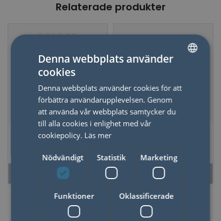
Relaterade produkter
Denna webbplats använder
cookies
SWEDISH
Denna webbplats använder cookies för att
ENGLISH
förbättra användarupplevelsen. Genom
att använda vår webbplats samtycker du
till alla cookies i enlighet med vår
Anteckningsblock
Skrivbok A5 Astrid
cookiepolicy.
Läs mer
Adopo- Eye
Klättrar
Nödvändigt
Statistik
Marketing
LÄS MER
LÄS MER
Funktioner
Oklassificerade