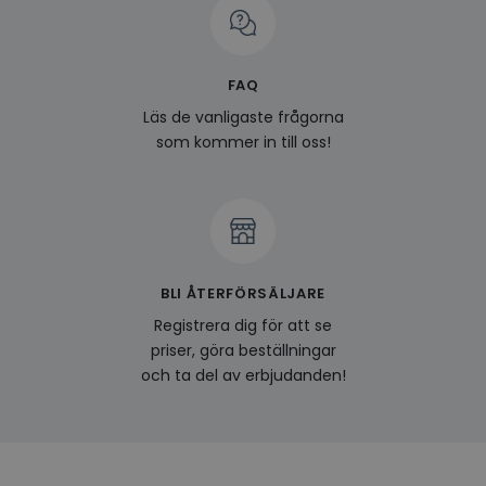
prefe
surfhi
last_viewed_products
www.hippiedeluxe.se
Session
Denna
och l
FAQ
produ
av en
Läs de vanligaste frågorna
att fö
surfu
som kommer in till oss!
genom
relev
baser
surfhi
bcookie
1 år
Detta
Microsoft
MSN 1
Corporation
för at
.linkedin.com
på we
socia
BLI ÅTERFÖRSÄLJARE
visitorid
.www.hippiedeluxe.se
1 år
Denna
Registrera dig för att se
använ
ident
priser, göra beställningar
besök
och ta del av erbjudanden!
förbä
använ
genom
perso
och i
på be
prefe
surfhi