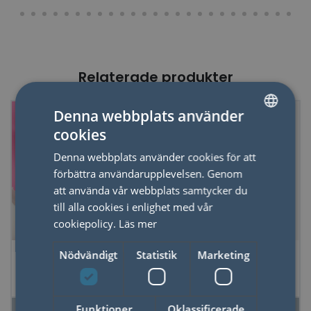
Relaterade produkter
Denna webbplats använder
50%
cookies
SWEDISH
Denna webbplats använder cookies för att
ENGLISH
förbättra användarupplevelsen. Genom
att använda vår webbplats samtycker du
till alla cookies i enlighet med vår
cookiepolicy.
Läs mer
Kort Träna Hjärnan
Astrologi för katter
Nödvändigt
Statistik
Marketing
på Toa
Funktioner
Oklassificerade