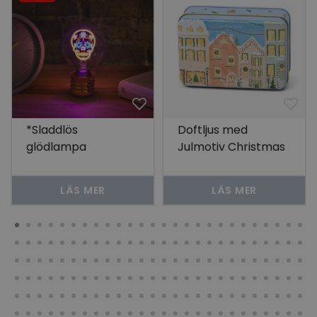
*Sladdlös
Doftljus med
glödlampa
Julmotiv Christmas
Calavera Dödskalle
Village -
Gingerbread &
LÄS MER
LÄS MER
Vanilla