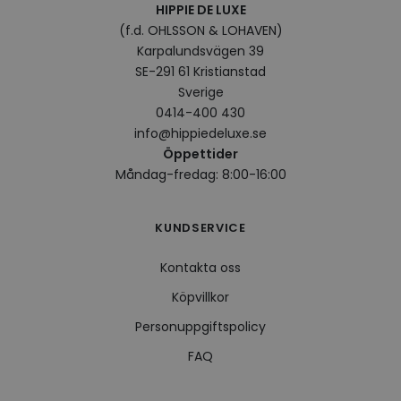
HIPPIE DE LUXE
VISITOR_INFO1_LIVE
5
Denna
Google LLC
(f.d. OHLSSON & LOHAVEN)
månader
av Yo
.youtube.com
Karpalundsvägen 39
4 veckor
hålla
använ
SE-291 61 Kristianstad
för Y
inbäd
Sverige
webbp
0414-400 430
också
webb
info@hippiedeluxe.se
använ
eller
Öppettider
av Yo
Måndag-fredag: 8:00-16:00
gränss
CookieScriptConsent
4 veckor
Denna
CookieScript
2 dagar
använ
.hippiedeluxe.se
Scrip
KUNDSERVICE
för a
prefe
besök
Kontakta oss
Det ä
Cooki
Köpvillkor
cooki
funge
Personuppgiftspolicy
FAQ
Leverantör /
Namn
Utgång
Beskrivning
Leverantör /
Domän