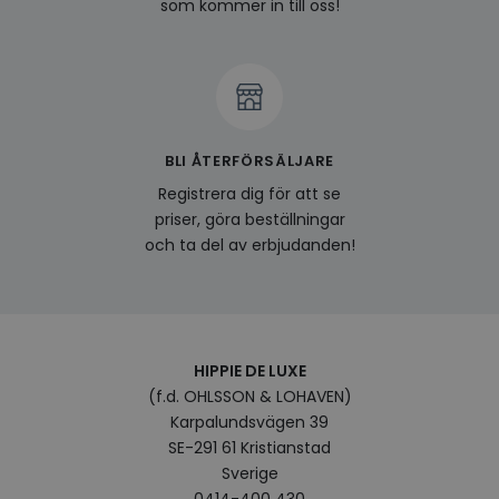
deras
som kommer in till oss!
Integritetspolicy
visitorid
www.hippiedeluxe.se
Session
Denna
använ
ident
besök
förbä
använ
genom
perso
och i
BLI ÅTERFÖRSÄLJARE
på be
prefe
Registrera dig för att se
surfhi
priser, göra beställningar
last_viewed_products
www.hippiedeluxe.se
Session
Denna
och ta del av erbjudanden!
och l
produ
av en
att fö
surfu
genom
relev
baser
HIPPIE DE LUXE
surfhi
(f.d. OHLSSON & LOHAVEN)
bcookie
1 år
Detta
Microsoft
Karpalundsvägen 39
MSN 1
Corporation
för at
.linkedin.com
SE-291 61 Kristianstad
på we
Sverige
socia
0414-400 430