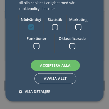
Skrivböcker
till alla cookies i enlighet med vår
cookiepolicy.
Läs mer
Nödvändigt
Statistik
Marketing
Funktioner
Oklassificerade
Skrivhäfte A5
Kalender odaterad
ACCEPTERA ALLA
Eeemil
över 13 månader -
Geo Checks
AVVISA ALLT
LÄS MER
LÄS MER
VISA DETALJER