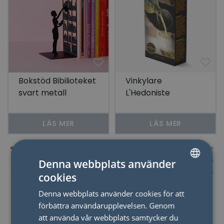
Bokstöd Bibilioteket
Vinkylare
svart metall
L'Hedoniste
LÄS MER
LÄS MER
Denna webbplats använder
cookies
SWEDISH
Denna webbplats använder cookies för att
ENGLISH
förbättra användarupplevelsen. Genom
att använda vår webbplats samtycker du