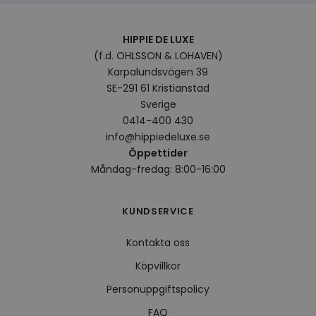
prefe
surfhi
VISITOR_INFO1_LIVE
5
Denna
Google LLC
HIPPIE DE LUXE
månader
av Yo
.youtube.com
(f.d. OHLSSON & LOHAVEN)
4 veckor
hålla
använ
Karpalundsvägen 39
för Y
inbäd
SE-291 61 Kristianstad
webbp
Sverige
också
webb
0414-400 430
använ
eller
info@hippiedeluxe.se
av Yo
Öppettider
gränss
Måndag-fredag: 8:00-16:00
CookieScriptConsent
4 veckor
Denna
CookieScript
2 dagar
använ
.hippiedeluxe.se
Scrip
för a
KUNDSERVICE
prefe
besök
Det ä
Kontakta oss
Cooki
cooki
funge
Köpvillkor
Personuppgiftspolicy
FAQ