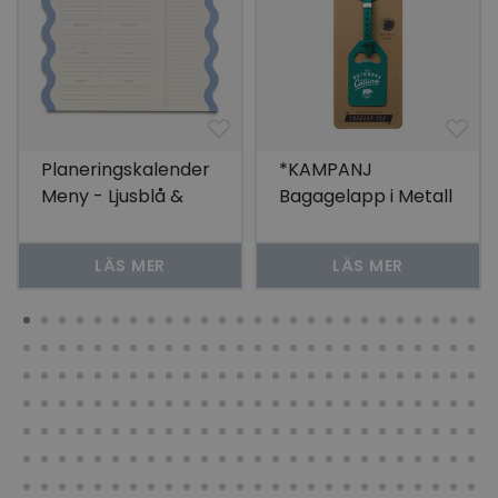
Planeringskalender
*KAMPANJ
Meny - Ljusblå &
Bagagelapp i Metall
Beige
Grön
LÄS MER
LÄS MER