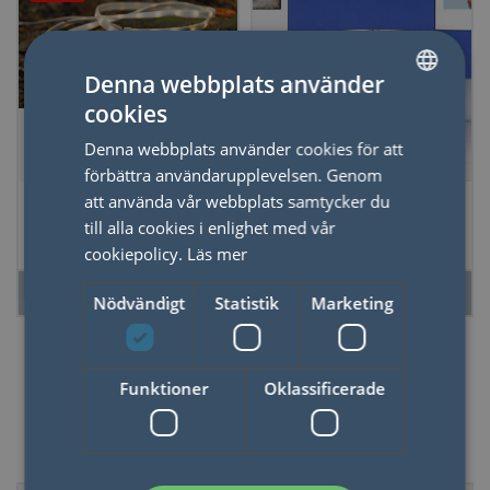
Denna webbplats använder
cookies
SWEDISH
Denna webbplats använder cookies för att
ENGLISH
förbättra användarupplevelsen. Genom
Rep med LED
Emaljmugg Flygplan
att använda vår webbplats samtycker du
belysning
till alla cookies i enlighet med vår
cookiepolicy.
Läs mer
LÄS MER
LÄS MER
Nödvändigt
Statistik
Marketing
Funktioner
Oklassificerade
Äventyr & Sport