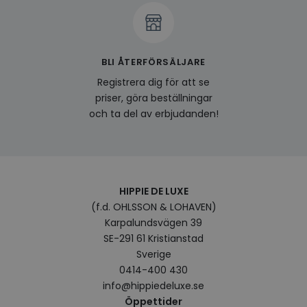
av en
att fö
surfu
genom
relev
baser
surfhi
BLI ÅTERFÖRSÄLJARE
bcookie
1 år
Detta
Registrera dig för att se
Microsoft
MSN 1
Corporation
priser, göra beställningar
för at
.linkedin.com
på we
och ta del av erbjudanden!
socia
visitorid
.www.hippiedeluxe.se
1 år
Denna
använ
ident
besök
förbä
använ
HIPPIE DE LUXE
genom
(f.d. OHLSSON & LOHAVEN)
perso
och i
Karpalundsvägen 39
på be
prefe
SE-291 61 Kristianstad
surfhi
Sverige
VISITOR_INFO1_LIVE
5
Denna
Google LLC
0414-400 430
månader
av Yo
.youtube.com
4 veckor
hålla
info@hippiedeluxe.se
använ
Öppettider
för Y