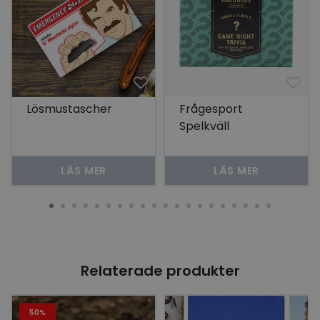
Lösmustascher
Frågesport
Spelkväll
LÄS MER
LÄS MER
Relaterade produkter
50%