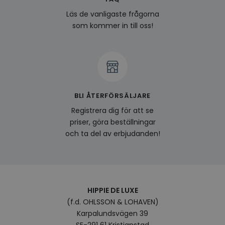
last_viewed_products
www.hippiedeluxe.se
Session
Denna
Läs de vanligaste frågorna
och l
produ
som kommer in till oss!
av en
att fö
surfu
genom
relev
baser
surfhi
bcookie
1 år
Detta
Microsoft
MSN 1
Corporation
BLI ÅTERFÖRSÄLJARE
för at
.linkedin.com
på we
Registrera dig för att se
socia
priser, göra beställningar
visitorid
.www.hippiedeluxe.se
1 år
Denna
och ta del av erbjudanden!
använ
ident
besök
förbä
använ
genom
perso
och i
HIPPIE DE LUXE
på be
prefe
(f.d. OHLSSON & LOHAVEN)
surfhi
Karpalundsvägen 39
VISITOR_INFO1_LIVE
5
Denna
Google LLC
SE-291 61 Kristianstad