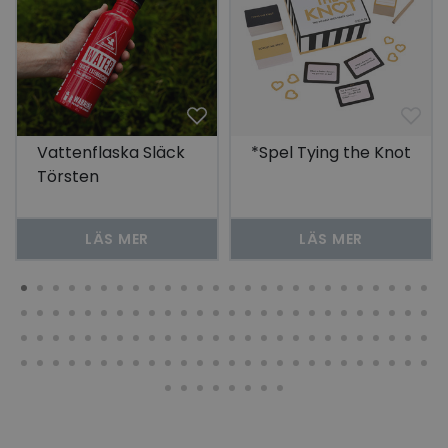
Vattenflaska Släck
*Spel Tying the Knot
Törsten
LÄS MER
LÄS MER