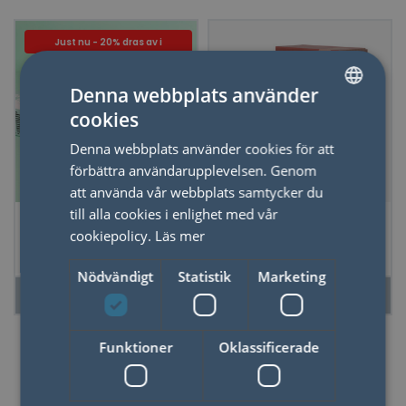
Just nu - 20% dras av i
kassan
Denna webbplats använder
cookies
SWEDISH
Denna webbplats använder cookies för att
ENGLISH
förbättra användarupplevelsen. Genom
att använda vår webbplats samtycker du
till alla cookies i enlighet med vår
Glasmärkörer
Stapelbara Fat The
cookiepolicy.
Läs mer
Greatest Hits, set
Mookie & Lenny-
om 8
Set om 2
Nödvändigt
Statistik
Marketing
LÄS MER
LÄS MER
Funktioner
Oklassificerade