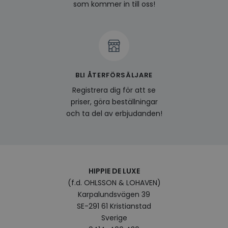
och l
som kommer in till oss!
produ
av en
att fö
surfu
genom
relev
baser
surfhi
bcookie
1 år
Detta
BLI ÅTERFÖRSÄLJARE
Microsoft
MSN 1
Corporation
för at
Registrera dig för att se
.linkedin.com
på we
priser, göra beställningar
socia
och ta del av erbjudanden!
visitorid
.www.hippiedeluxe.se
1 år
Denna
använ
ident
besök
förbä
använ
genom
perso
HIPPIE DE LUXE
och i
på be
(f.d. OHLSSON & LOHAVEN)
prefe
Karpalundsvägen 39
surfhi
SE-291 61 Kristianstad
VISITOR_INFO1_LIVE
5
Denna
Google LLC
Sverige
månader
av Yo
.youtube.com
4 veckor
hålla