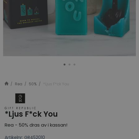
Rea
50%
*Ljus F*ck You
*Ljus F*ck You
Rea - 50% dras av i kassan!
Artikelnr: GR452010