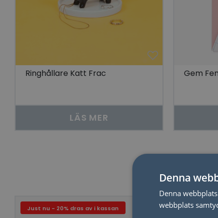
Ringhållare Katt Frac
Gem Fem
LÄS MER
Denna webb
Denna webbplats 
webbplats samtyck
Just nu - 20% dras av i kassan
Just nu - 