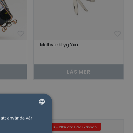
Multiverktyg Yxa
LÄS MER
att använda vår
SWEDISH
Just nu - 20% dras av i kassan
ENGLISH