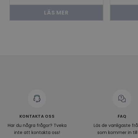
LÄS MER
Namn
Leverantö
Namn
Domän
Namn
__Secure-YNID
Namn
li_gc
LinkedIn
_ga
Corporat
.linkedin.
_gcl_au
__Secure-
ROLLOUT_TOKEN
pageviewCount
_fbp
_ga_KL1PVWXM6R
KONTAKTA OSS
FAQ
Har du några frågor? Tveka
Läs de vanligaste fr
inte att kontakta oss!
som kommer in till