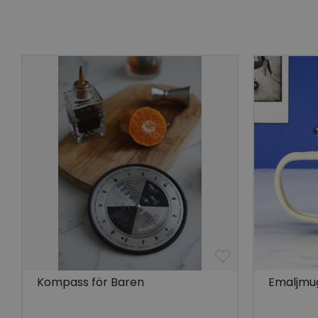
Go
visitorid
last_viewed_produc
bcookie
visitorid
VISITOR_INFO1_LIV
Kompass för Baren
Emaljmu
CookieScriptConse