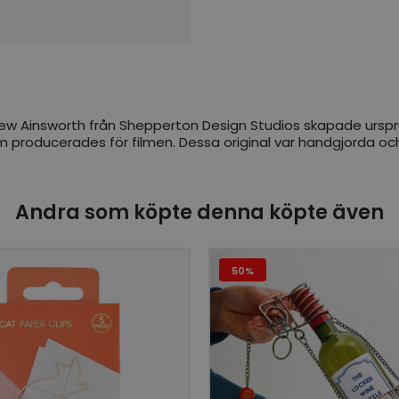
ew Ainsworth från Shepperton Design Studios skapade urspru
m producerades för filmen. Dessa original var handgjorda o
Andra som köpte denna köpte även
50%