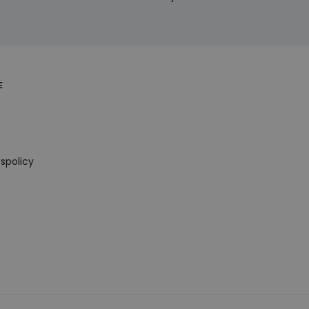
E
spolicy