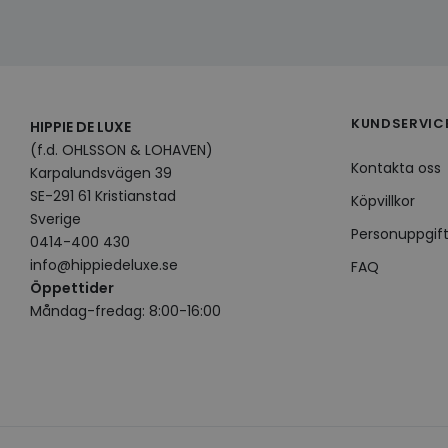
KUNDSERVIC
HIPPIE DE LUXE
(f.d. OHLSSON & LOHAVEN)
Kontakta oss
Karpalundsvägen 39
SE-291 61 Kristianstad
Köpvillkor
Sverige
Personuppgift
0414-400 430
info@hippiedeluxe.se
FAQ
Öppettider
Måndag-fredag: 8:00-16:00