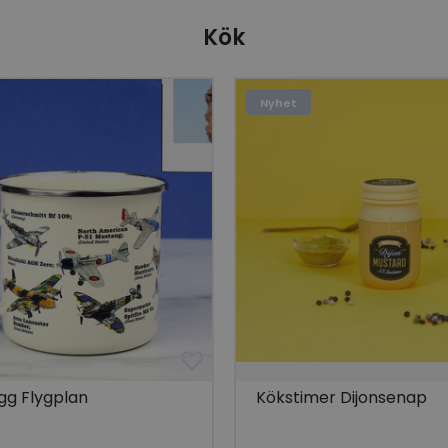
minuter
Detta är fördelaktigt för webbplatsen för att 
.linkedin.com
57
rapporter om användningen av deras webbp
Kök
sekunder
ogle Integritetspolicy
www.hippiedeluxe.se
Session
Denna cookie används för att identifiera en
att förbättra användarupplevelsen genom at
personliga funktioner och innehåll baserat
Nyhet
preferenser och surfhistorik.
ts
www.hippiedeluxe.se
Session
Denna cookie spårar och lagrar de produkte
användare för att förbättra sin surfupplevel
relevanta produkter baserat på deras surfhis
1 år
Detta är en Microsoft MSN 1: a parts cookie f
Microsoft
innehållet på webbplatsen via sociala medie
Corporation
.linkedin.com
.www.hippiedeluxe.se
1 år
Denna cookie används för att identifiera en
att förbättra användarupplevelsen genom at
personliga funktioner och innehåll baserat
preferenser och surfhistorik.
E
5
Denna cookie ställs in av Youtube för att hå
Google LLC
månader
användarinställningar för Youtube-videor i
.youtube.com
4 veckor
webbplatser; den kan också avgöra om web
använder den nya eller gamla versionen av
gränssnittet.
gg Flygplan
Kökstimer Dijonsenap
nt
4 veckor
Denna cookie används av Cookie-Script.com-
CookieScript
2 dagar
komma ihåg preferenserna för besökarens co
.hippiedeluxe.se
nödvändigt att Cookie-Script.com cookieba