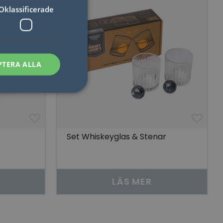
Oklassificerade
PTERA ALLA
sen kan inte
Set Whiskeyglas & Stenar
som säkerställer att
LÄS MER
åra visningar av
 människor och bots.