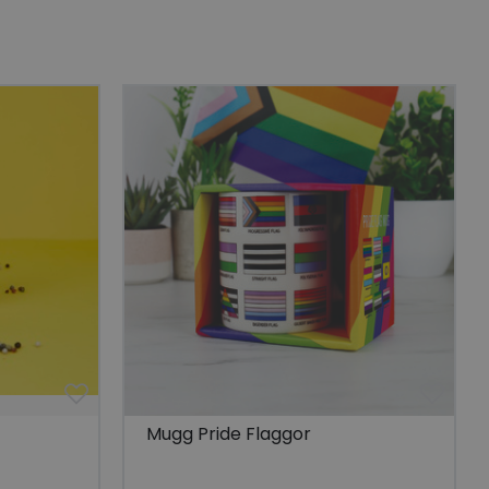
göra giltiga
lats.
 unik besökare för
t aktivera
 på besökarens
r som visas av en
se genom att föreslå
torik.
ör att dela
r.
 unik besökare för
t aktivera
 på besökarens
lla reda på
nbäddade i
bplatsbesökaren
 Youtube-
Mugg Pride Flaggor
tjänsten för att
okie. Det är
nner fungerar