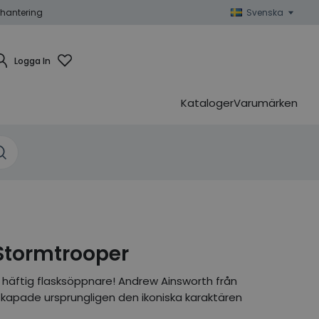
hantering
Svenska
Logga In
Kataloger
Varumärken
Stormtrooper
 häftig flasksöppnare! Andrew Ainsworth från
kapade ursprungligen den ikoniska karaktären