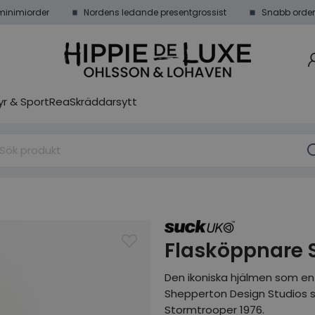
minimiorder
Nordens ledande presentgrossist
Snabb order
r & Sport
Rea
Skräddarsytt
Flasköppnare 
Den ikoniska hjälmen som en
Shepperton Design Studios s
Stormtrooper 1976.