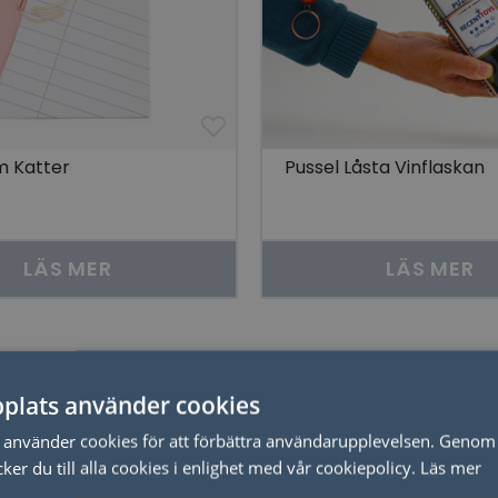
 Katter
Pussel Låsta Vinflaskan
LÄS MER
LÄS MER
Relaterade produkter
plats använder cookies
använder cookies för att förbättra användarupplevelsen. Genom 
er du till alla cookies i enlighet med vår cookiepolicy.
Läs mer
20% dras av i kassan