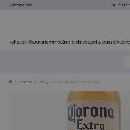
Kontakta oss
Ingen 
Nyheter
Kök
Barn
Hemma
Läsa & skriva
Spel & pussel
Äventy
Hemma
Kök
Flasköppnare Stormtrooper