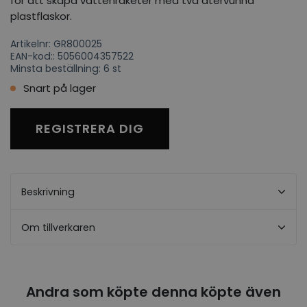
för att skapa vattenraketer med två återvunna
plastflaskor.
Artikelnr: GR800025
EAN-kod:: 5056004357522
Minsta beställning: 6 st
Snart på lager
REGISTRERA DIG
Beskrivning
Om tillverkaren
Andra som köpte denna köpte även