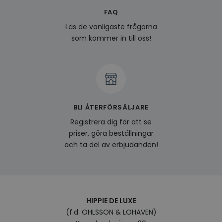
FAQ
last_viewed_products
www.hippiedeluxe.se
Session
Denna
och l
Läs de vanligaste frågorna
produ
av en
som kommer in till oss!
att fö
surfu
genom
relev
baser
surfhi
bcookie
1 år
Detta
Microsoft
MSN 1
Corporation
för at
.linkedin.com
BLI ÅTERFÖRSÄLJARE
på we
socia
Registrera dig för att se
visitorid
.www.hippiedeluxe.se
1 år
Denna
priser, göra beställningar
använ
och ta del av erbjudanden!
ident
besök
förbä
använ
genom
perso
och i
på be
HIPPIE DE LUXE
prefe
surfhi
(f.d. OHLSSON & LOHAVEN)