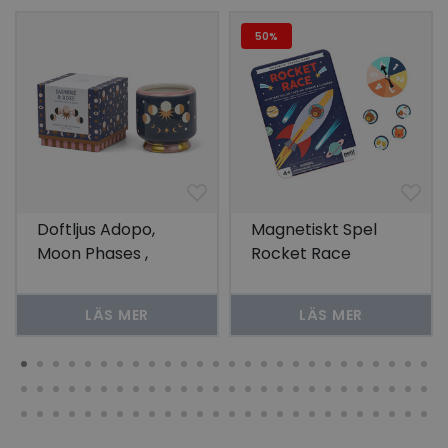
50%
Doftljus Adopo,
Magnetiskt Spel
Moon Phases ,
Rocket Race
Jasmine & Rose
LÄS MER
LÄS MER