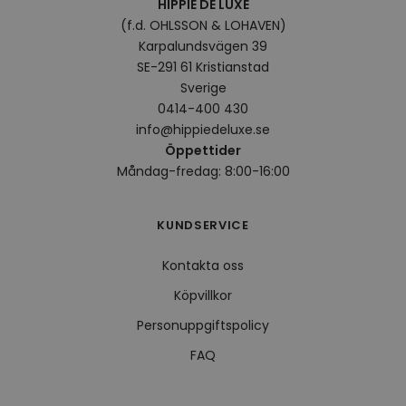
HIPPIE DE LUXE
VISITOR_INFO1_LIVE
5
Denna
Google LLC
(f.d. OHLSSON & LOHAVEN)
månader
av Yo
.youtube.com
Karpalundsvägen 39
4 veckor
hålla
använ
SE-291 61 Kristianstad
för Y
inbäd
Sverige
webbp
0414-400 430
också
webb
info@hippiedeluxe.se
använ
Öppettider
eller
av Yo
Måndag-fredag: 8:00-16:00
gränss
CookieScriptConsent
4 veckor
Denna
CookieScript
2 dagar
använ
.hippiedeluxe.se
KUNDSERVICE
Scrip
för a
prefe
Kontakta oss
besök
Det ä
Cooki
Köpvillkor
cooki
funge
Personuppgiftspolicy
FAQ
Leverantör /
Namn
Utgång
Beskrivning
Leverantör /
Domän
Namn
Utgång
Beskrivning