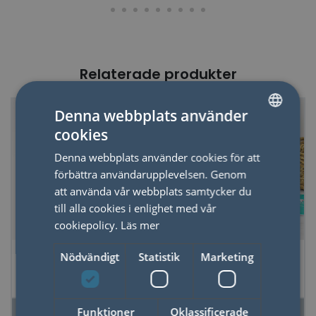
Relaterade produkter
Denna webbplats använder
50%
cookies
SWEDISH
Denna webbplats använder cookies för att
ENGLISH
förbättra användarupplevelsen. Genom
att använda vår webbplats samtycker du
till alla cookies i enlighet med vår
cookiepolicy.
Läs mer
*DIY Drömfångare
DIY Virka en
Nödvändigt
Statistik
Marketing
Kit
Sengångare
Funktioner
Oklassificerade
LÄS MER
LÄS MER