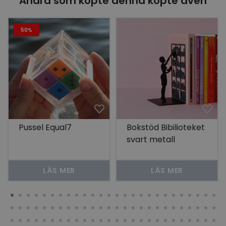
Andra som köpte denna köpte även
50%
Pussel Equal7
Bokstöd Bibilioteket
svart metall
LÄS MER
LÄS MER