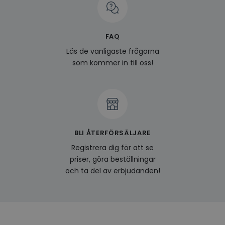
prefe
surfhi
last_viewed_products
www.hippiedeluxe.se
Session
Denna
och l
FAQ
produ
av en
Läs de vanligaste frågorna
att fö
surfu
som kommer in till oss!
genom
relev
baser
surfhi
bcookie
1 år
Detta
Microsoft
MSN 1
Corporation
för at
.linkedin.com
på we
socia
BLI ÅTERFÖRSÄLJARE
visitorid
.www.hippiedeluxe.se
1 år
Denna
Registrera dig för att se
använ
priser, göra beställningar
ident
besök
och ta del av erbjudanden!
förbä
använ
genom
perso
och i
på be
prefe
surfhi