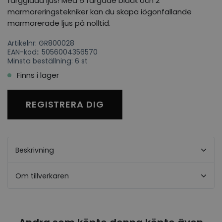
färgglada ljus! Med 5 färgade bläck och 2
marmoreringstekniker kan du skapa iögonfallande
marmorerade ljus på nolltid.
Artikelnr: GR800028
EAN-kod:: 5056004356570
Minsta beställning: 6 st
Finns i lager
REGISTRERA DIG
Beskrivning
Om tillverkaren