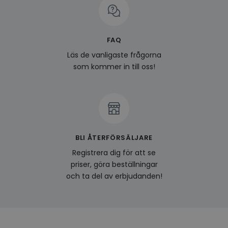
prefe
surfhi
last_viewed_products
www.hippiedeluxe.se
Session
Denna
och l
FAQ
produ
av en
Läs de vanligaste frågorna
att fö
surfu
som kommer in till oss!
genom
relev
baser
surfhi
bcookie
1 år
Detta
Microsoft
MSN 1
Corporation
för at
.linkedin.com
på we
socia
BLI ÅTERFÖRSÄLJARE
visitorid
.www.hippiedeluxe.se
1 år
Denna
Registrera dig för att se
använ
ident
priser, göra beställningar
besök
och ta del av erbjudanden!
förbä
använ
genom
perso
och i
på be
prefe
surfhi