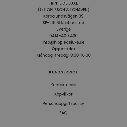
HIPPIE DE LUXE
VISITOR_INFO1_LIVE
5
Denna
Google LLC
(f.d. OHLSSON & LOHAVEN)
månader
av Yo
.youtube.com
Karpalundsvägen 39
4 veckor
hålla
använ
SE-291 61 Kristianstad
för Y
inbäd
Sverige
webbp
0414-400 430
också
webb
info@hippiedeluxe.se
använ
eller
Öppettider
av Yo
Måndag-fredag: 8:00-16:00
gränss
CookieScriptConsent
4 veckor
Denna
CookieScript
2 dagar
använ
.hippiedeluxe.se
Scrip
KUNDSERVICE
för a
prefe
besök
Kontakta oss
Det ä
Cooki
Köpvillkor
cooki
funge
Personuppgiftspolicy
FAQ
Leverantör /
Namn
Utgång
Beskrivning
Leverantör /
Domän