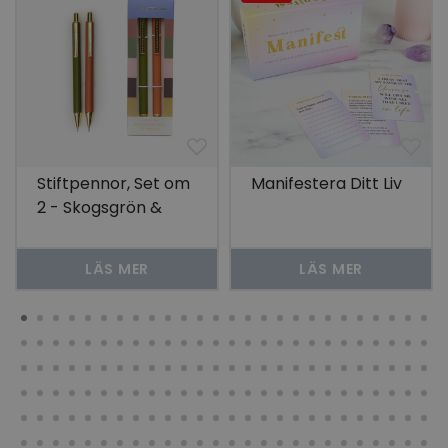
Stiftpennor, Set om
Manifestera Ditt Liv
2 - Skogsgrön &
Chili
LÄS MER
LÄS MER