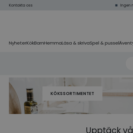
Kontakta oss
Ingen 
Nyheter
Kök
Barn
Hemma
Läsa & skriva
Spel & pussel
Äventy
KÖKSSORTIMENTET
Upptäck vå