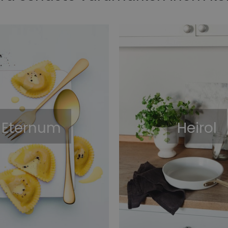
Eternum
Heirol