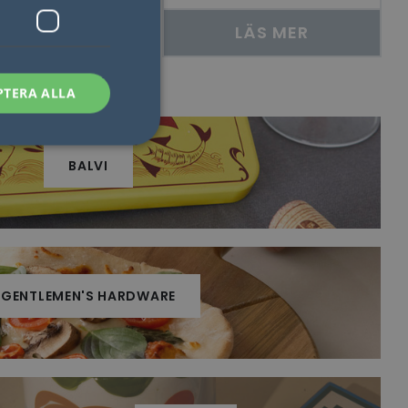
LÄS MER
LÄS MER
PTERA ALLA
BALVI
sen kan inte
som säkerställer att
GENTLEMEN'S HARDWARE
åra visningar av
 människor och bots.
göra giltiga
lats.