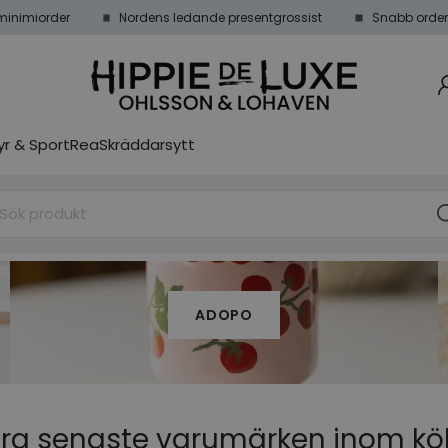
minimiorder
Nordens ledande presentgrossist
Snabb order
r & Sport
Rea
Skräddarsytt
ADOPO
ra senaste varumärken inom kö