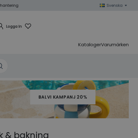
hantering
Svenska
Logga In
Kataloger
Varumärken
BALVI KAMPANJ 20%
k & bakning