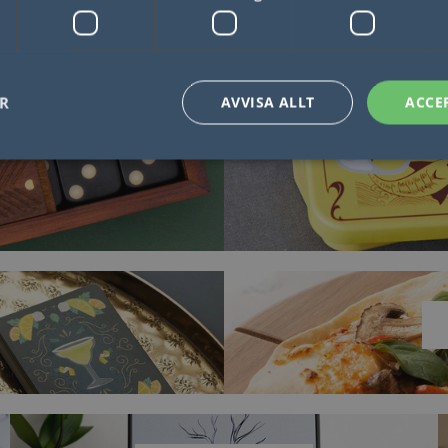
R
LÄS MER
ER
AVVISA ALLT
ACCE
Nödvändigt
Statistik
Marketing
Funktioner
Oklassificerade
låter kärnwebbplatsfunktioner som användarinloggning och kontohantering. Webbplat
utan strikt nödvändiga cookies.
Leverantör / Domän
Utgång
Beskrivning
1 dag
Detta är en Microsoft MSN 1: a parts cookie 
Microsoft
webbplatsen fungerar korrekt.
Corporation
.linkedin.com
Session
Denna cookie ställs in av YouTube för att sp
Google LLC
inbäddade videor.
.youtube.com
29
Denna cookie används för att skilja mellan
Cloudflare Inc.
minuter
Detta är fördelaktigt för webbplatsen för att 
.linkedin.com
57
rapporter om användningen av deras webbp