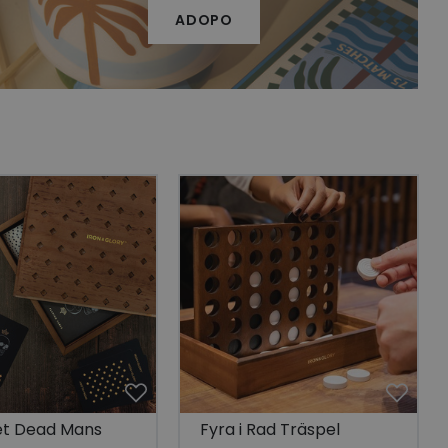
ADOPO
 unik besökare för
t aktivera
 på besökarens
r som visas av en
se genom att föreslå
torik.
ör att dela
r.
 unik besökare för
t aktivera
 på besökarens
lla reda på
nbäddade i
bplatsbesökaren
 Youtube-
tjänsten för att
okie. Det är
nner fungerar
et Dead Mans
Fyra i Rad Träspel