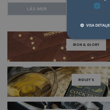
LÄS MER
LÄS ME
VISA DETALJ
IRON & GLORY
Nödvändiga kakor til
användas ordentligt 
Namn
lidc
RIDLEY'S
YSC
__cf_bm