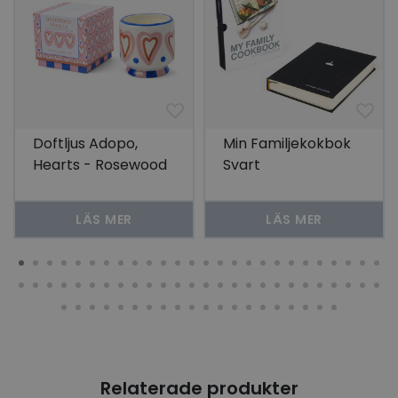
Doftljus Adopo,
Min Familjekokbok
Hearts - Rosewood
Svart
Vanilla
LÄS MER
LÄS MER
Relaterade produkter