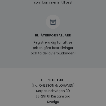
och l
som kommer in till oss!
produ
av en
att fö
surfu
genom
relev
baser
surfhi
bcookie
1 år
Detta
BLI ÅTERFÖRSÄLJARE
Microsoft
MSN 1
Corporation
för at
Registrera dig för att se
.linkedin.com
på we
priser, göra beställningar
socia
och ta del av erbjudanden!
visitorid
.www.hippiedeluxe.se
1 år
Denna
använ
ident
besök
förbä
använ
genom
perso
HIPPIE DE LUXE
och i
på be
(f.d. OHLSSON & LOHAVEN)
prefe
Karpalundsvägen 39
surfhi
SE-291 61 Kristianstad
VISITOR_INFO1_LIVE
5
Denna
Google LLC
Sverige
månader
av Yo
.youtube.com
4 veckor
hålla