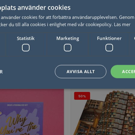
plats använder cookies
b Liten
Robot Magnetiskt Lekse
använder cookies för att förbättra användarupplevelsen. Genom 
er du till alla cookies i enlighet med vår cookiepolicy.
Läs mer
Statistik
Marketing
Funktioner
LÄS MER
LÄS MER
ER
AVVISA ALLT
ACCE
50%
50%
Nödvändigt
Statistik
Marketing
Funktioner
Oklassificerade
låter kärnwebbplatsfunktioner som användarinloggning och kontohantering. Webbplat
utan strikt nödvändiga cookies.
Leverantör / Domän
Utgång
Beskrivning
1 dag
Detta är en Microsoft MSN 1: a parts cookie 
Microsoft