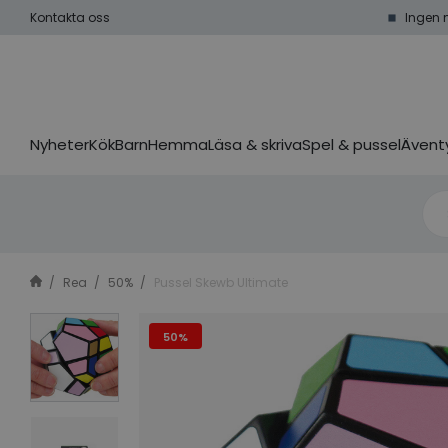
Kontakta oss
Ingen 
Nyheter
Kök
Barn
Hemma
Läsa & skriva
Spel & pussel
Äventy
Rea
50%
Pussel Skewb Ultimate
50%