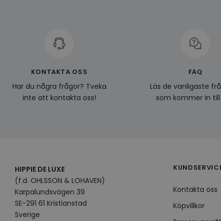
CookieScriptConse
KONTAKTA OSS
FAQ
Namn
Leverantö
Har du några frågor? Tveka
Läs de vanligaste fr
Namn
Domän
Namn
inte att kontakta oss!
som kommer in till
__Secure-YNID
Namn
li_gc
LinkedIn
_ga
Corporat
.linkedin.
_gcl_au
__Secure-
ROLLOUT_TOKEN
pageviewCount
KUNDSERVIC
HIPPIE DE LUXE
(f.d. OHLSSON & LOHAVEN)
_fbp
Kontakta oss
Karpalundsvägen 39
_ga_KL1PVWXM6R
SE-291 61 Kristianstad
Köpvillkor
Sverige