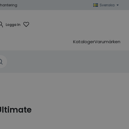
hantering
Svenska
Logga In
Kataloger
Varumärken
Ultimate