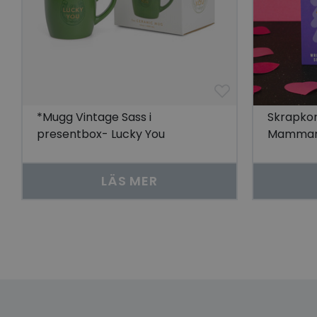
YSC
__cf_bm
*Mugg Vintage Sass i
Skrapkor
Go
visitorid
presentbox- Lucky You
Mamma
last_viewed_produc
LÄS MER
bcookie
visitorid
VISITOR_INFO1_LIV