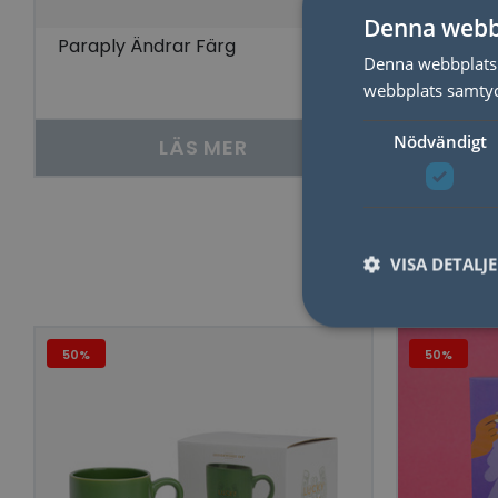
Denna webb
Paraply Ändrar Färg
Skrapglo
Denna webbplats 
webbplats samtyck
Nödvändigt
LÄS MER
VISA DETALJ
50%
50%
Nödvändiga kakor til
användas ordentligt 
Namn
lidc