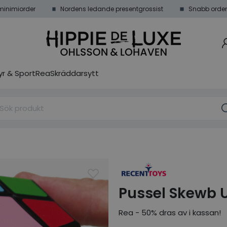
minimiorder
Nordens ledande presentgrossist
Snabb order
r & Sport
Rea
Skräddarsytt
Pussel Skewb 
Rea - 50% dras av i kassan!