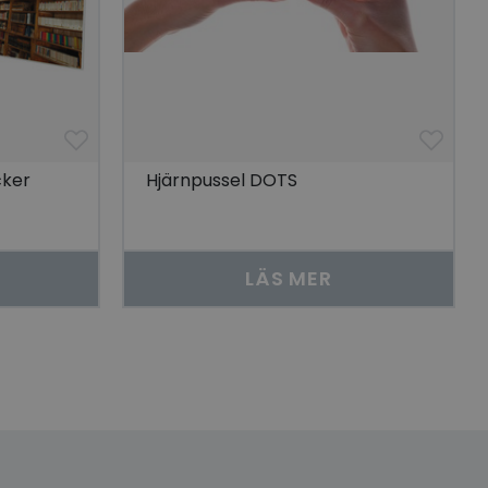
åra visningar av
 människor och bots.
göra giltiga
lats.
cker
Hjärnpussel DOTS
 unik besökare för
t aktivera
 på besökarens
r som visas av en
LÄS MER
se genom att föreslå
torik.
ör att dela
r.
 unik besökare för
t aktivera
 på besökarens
lla reda på
nbäddade i