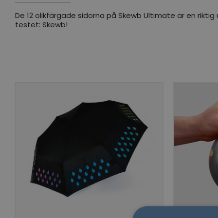
De 12 olikfärgade sidorna på Skewb Ultimate är en rikti
testet: Skewb!