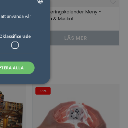
t
*Planeringskalender Meny -
att använda vår
SWEDISH
Ljuslila & Muskot
ENGLISH
Oklassificerade
LÄS MER
PTERA ALLA
50%
sen kan inte
som säkerställer att