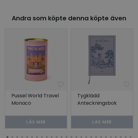
Andra som köpte denna köpte även
Pussel World Travel
Tygklädd
Monaco
Anteckningsbok
The Very Tired
Woman
LÄS MER
LÄS MER