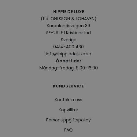
surfhi
HIPPIE DE LUXE
VISITOR_INFO1_LIVE
5
Denna
Google LLC
månader
av Yo
.youtube.com
(f.d. OHLSSON & LOHAVEN)
4 veckor
hålla
Karpalundsvägen 39
använ
för Y
SE-291 61 Kristianstad
inbäd
webbp
Sverige
också
0414-400 430
webb
använ
info@hippiedeluxe.se
eller
av Yo
Öppettider
gränss
Måndag-fredag: 8:00-16:00
CookieScriptConsent
4 veckor
Denna
CookieScript
2 dagar
använ
.hippiedeluxe.se
Scrip
för a
KUNDSERVICE
prefe
besök
Det ä
Kontakta oss
Cooki
cooki
Köpvillkor
funge
Personuppgiftspolicy
FAQ
Leverantör /
Namn
Utgång
Beskrivning