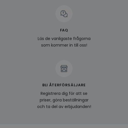
på be
prefe
surfhi
last_viewed_products
www.hippiedeluxe.se
Session
Denna
och l
produ
FAQ
av en
att fö
Läs de vanligaste frågorna
surfu
genom
som kommer in till oss!
relev
baser
surfhi
bcookie
1 år
Detta
Microsoft
MSN 1
Corporation
för at
.linkedin.com
på we
socia
BLI ÅTERFÖRSÄLJARE
visitorid
.www.hippiedeluxe.se
1 år
Denna
använ
Registrera dig för att se
ident
besök
priser, göra beställningar
förbä
och ta del av erbjudanden!
använ
genom
perso
och i
på be
prefe