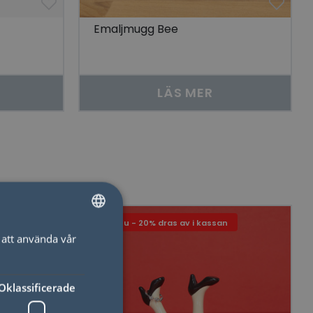
Emaljmugg Bee
LÄS MER
Just nu - 20% dras av i kassan
att använda vår
SWEDISH
ENGLISH
Oklassificerade