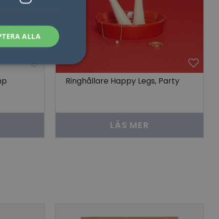
PTERA ALLA
mp
Ringhållare Happy Legs, Party
sen kan inte
LÄS MER
som säkerställer att
åra visningar av
 människor och bots.
göra giltiga
lats.