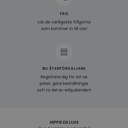
surfhi
last_viewed_products
www.hippiedeluxe.se
Session
Denna
FAQ
och l
produ
Läs de vanligaste frågorna
av en
att fö
som kommer in till oss!
surfu
genom
relev
baser
surfhi
bcookie
1 år
Detta
Microsoft
MSN 1
Corporation
för at
.linkedin.com
på we
BLI ÅTERFÖRSÄLJARE
socia
Registrera dig för att se
visitorid
.www.hippiedeluxe.se
1 år
Denna
priser, göra beställningar
använ
ident
och ta del av erbjudanden!
besök
förbä
använ
genom
perso
och i
på be
prefe
HIPPIE DE LUXE
surfhi