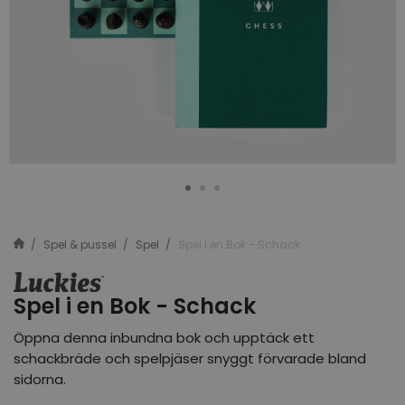
Spel & pussel
Spel
Spel i en Bok - Schack
Spel i en Bok - Schack
Öppna denna inbundna bok och upptäck ett
schackbräde och spelpjäser snyggt förvarade bland
sidorna.