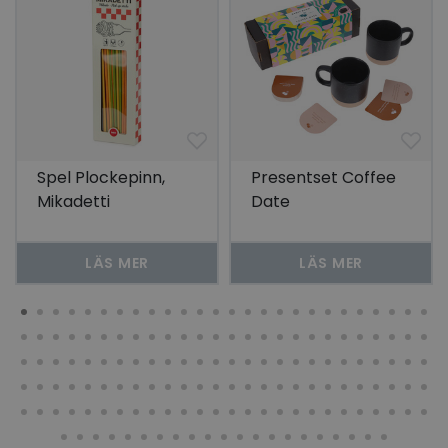
Spel Plockepinn,
Presentset Coffee
Mikadetti
Date
LÄS MER
LÄS MER