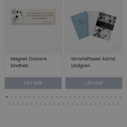
Magnet Düstere
Skrivhäfteset Astrid
Kindheit
Lindgren
LÄS MER
LÄS MER