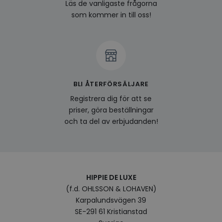
last_viewed_products
www.hippiedeluxe.se
Session
Denna
Läs de vanligaste frågorna
och l
som kommer in till oss!
produ
av en
att fö
surfu
genom
relev
baser
surfhi
bcookie
1 år
Detta
Microsoft
BLI ÅTERFÖRSÄLJARE
MSN 1
Corporation
för at
.linkedin.com
Registrera dig för att se
på we
socia
priser, göra beställningar
visitorid
.www.hippiedeluxe.se
1 år
Denna
och ta del av erbjudanden!
använ
ident
besök
förbä
använ
genom
perso
och i
HIPPIE DE LUXE
på be
(f.d. OHLSSON & LOHAVEN)
prefe
surfhi
Karpalundsvägen 39
VISITOR_INFO1_LIVE
5
Denna
SE-291 61 Kristianstad
Google LLC
månader
av Yo
.youtube.com