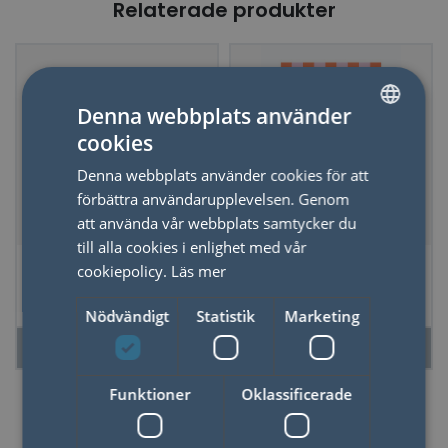
Relaterade produkter
Denna webbplats använder
cookies
SWEDISH
Denna webbplats använder cookies för att
ENGLISH
förbättra användarupplevelsen. Genom
att använda vår webbplats samtycker du
till alla cookies i enlighet med vår
Veckoplanerare
Stort Bokmärke i
cookiepolicy.
Läs mer
Kalender Svan på
metall Cabana
moln
Banana
Nödvändigt
Statistik
Marketing
LÄS MER
LÄS MER
Funktioner
Oklassificerade