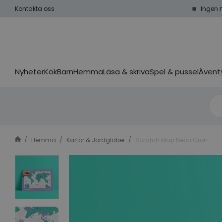
Kontakta oss
Ingen 
Nyheter
Kök
Barn
Hemma
Läsa & skriva
Spel & pussel
Äventy
Hemma
Kartor & Jordglober
Scratch Map Neon Grön