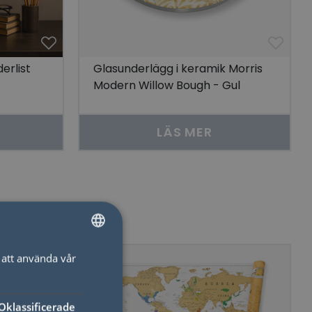
erlist
Glasunderlägg i keramik Morris
Modern Willow Bough - Gul
LÄS MER
att använda vår
SWEDISH
ENGLISH
Oklassificerade