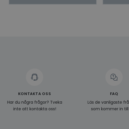
Namn
Leverantö
Namn
Domän
Namn
__Secure-YNID
Namn
li_gc
LinkedIn
_ga
Corporat
.linkedin.
_gcl_au
__Secure-
ROLLOUT_TOKEN
pageviewCount
_fbp
_ga_KL1PVWXM6R
KONTAKTA OSS
FAQ
Har du några frågor? Tveka
Läs de vanligaste fr
inte att kontakta oss!
som kommer in till