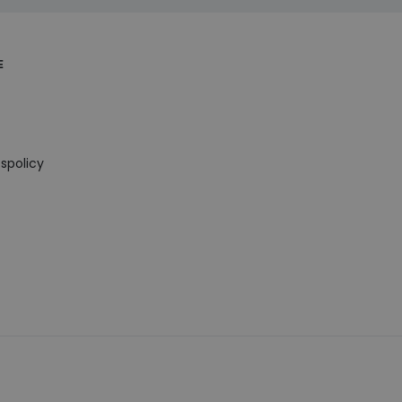
E
spolicy