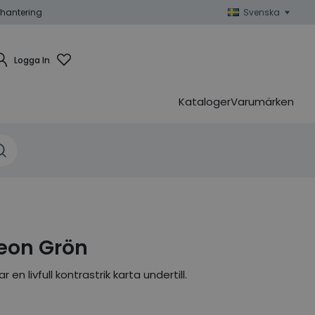
hantering
Svenska
Logga In
Kataloger
Varumärken
eon Grön
en livfull kontrastrik karta undertill.