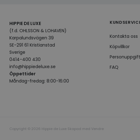
KUNDSERVIC
HIPPIE DE LUXE
(f.d. OHLSSON & LOHAVEN)
Kontakta oss
Karpalundsvägen 39
SE-291 61 Kristianstad
Köpvillkor
Sverige
Personuppgift
0414-400 430
info@hippiedeluxe.se
FAQ
Öppettider
Måndag-fredag: 8:00-16:00
Copyright © 2026 Hippie de Luxe Skapad med
Vendre