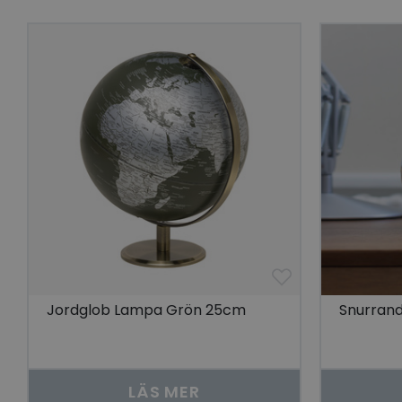
Go
visitorid
last_viewed_produc
bcookie
visitorid
VISITOR_INFO1_LIV
Jordglob Lampa Grön 25cm
Snurrand
CookieScriptConse
LÄS MER