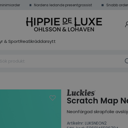
minimiorder
Nordens ledande presentgrossist
Snabb order
r & Sport
Rea
Skräddarsytt
Scratch Map N
Neonfärgad skrapfolie avslöjar 
Artikelnr: LUKSNEON2