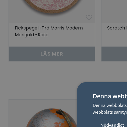
Fickspegel i Trä Morris Modern
Scratch 
Marigold -Rosa
LÄS MER
Denna webb
Denna webbplats 
webbplats samtyck
Nödvändigt