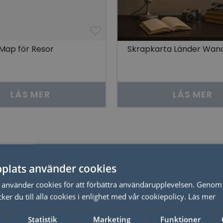
Map för Resor
Skrapkarta Länder Wand
LÄS MER
LÄS MER
Relaterade produkter
plats använder cookies
använder cookies för att förbättra användarupplevelsen. Genom 
er du till alla cookies i enlighet med vår cookiepolicy.
Läs mer
Statistik
Marketing
Funktioner