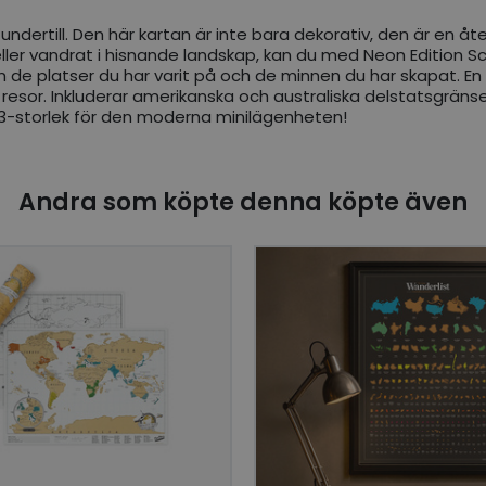
ta undertill. Den här kartan är inte bara dekorativ, den är en
eller vandrat i hisnande landskap, kan du med Neon Edition Scr
de platser du har varit på och de minnen du har skapat. En i
esor. Inkluderar amerikanska och australiska delstatsgränser.
 A3-storlek för den moderna minilägenheten!
Andra som köpte denna köpte även