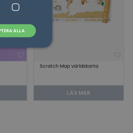
PTERA ALLA
Scratch Map världskarta
sen kan inte
LÄS MER
som säkerställer att
åra visningar av
 människor och bots.
göra giltiga
lats.