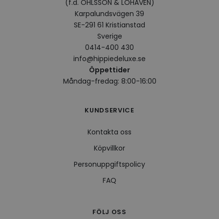
(f.d. OHLSSON & LOHAVEN)
VISITOR_INFO1_LIVE
5
Denna
Google LLC
Karpalundsvägen 39
månader
av Yo
.youtube.com
4 veckor
hålla
SE-291 61 Kristianstad
använ
för Y
Sverige
inbäd
0414-400 430
webbp
också
info@hippiedeluxe.se
webb
använ
Öppettider
eller
Måndag-fredag: 8:00-16:00
av Yo
gränss
CookieScriptConsent
4 veckor
Denna
CookieScript
KUNDSERVICE
2 dagar
använ
.hippiedeluxe.se
Scrip
för a
prefe
Kontakta oss
besök
Det ä
Köpvillkor
Cooki
cooki
Personuppgiftspolicy
funge
FAQ
Leverantör /
Namn
Utgång
Beskrivning
Leverantör /
Domän
FÖLJ OSS
Namn
Utgång
Beskrivning
Domän
Leverantör /