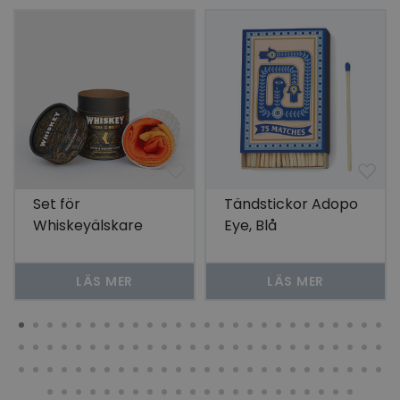
Set för
Tändstickor Adopo
Whiskeyälskare
Eye, Blå
Socks on The Rocks
LÄS MER
LÄS MER