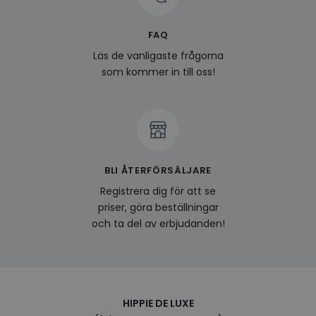
surfhi
last_viewed_products
www.hippiedeluxe.se
Session
Denna
FAQ
och l
produ
Läs de vanligaste frågorna
av en
att fö
som kommer in till oss!
surfu
genom
relev
baser
surfhi
bcookie
1 år
Detta
Microsoft
MSN 1
Corporation
för at
.linkedin.com
på we
BLI ÅTERFÖRSÄLJARE
socia
Registrera dig för att se
visitorid
.www.hippiedeluxe.se
1 år
Denna
priser, göra beställningar
använ
ident
och ta del av erbjudanden!
besök
förbä
använ
genom
perso
och i
på be
prefe
HIPPIE DE LUXE
surfhi