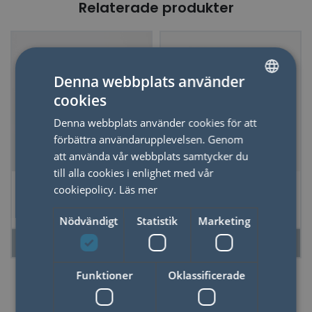
Relaterade produkter
Denna webbplats använder
cookies
SWEDISH
Denna webbplats använder cookies för att
ENGLISH
förbättra användarupplevelsen. Genom
att använda vår webbplats samtycker du
till alla cookies i enlighet med vår
Blompress Gör det
Stickerbok Days of
cookiepolicy.
Läs mer
Själv Kit
School
Nödvändigt
Statistik
Marketing
LÄS MER
LÄS MER
Funktioner
Oklassificerade