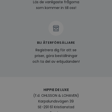
last_viewed_products
www.hippiedeluxe.se
Session
Denna
Läs de vanligaste frågorna
och l
som kommer in till oss!
produ
av en
att fö
surfu
genom
relev
baser
surfhi
bcookie
1 år
Detta
Microsoft
BLI ÅTERFÖRSÄLJARE
MSN 1
Corporation
för at
.linkedin.com
Registrera dig för att se
på we
socia
priser, göra beställningar
visitorid
.www.hippiedeluxe.se
1 år
Denna
och ta del av erbjudanden!
använ
ident
besök
förbä
använ
genom
perso
och i
HIPPIE DE LUXE
på be
(f.d. OHLSSON & LOHAVEN)
prefe
surfhi
Karpalundsvägen 39
VISITOR_INFO1_LIVE
5
Denna
SE-291 61 Kristianstad
Google LLC
månader
av Yo
.youtube.com