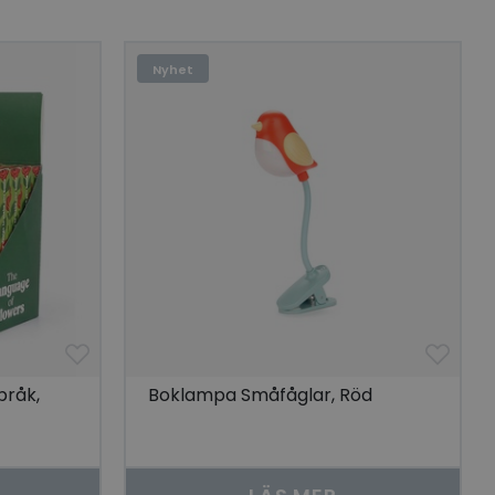
lats.
 unik besökare för
t aktivera
Nyhet
 på besökarens
r som visas av en
se genom att föreslå
torik.
ör att dela
r.
 unik besökare för
t aktivera
 på besökarens
lla reda på
nbäddade i
bplatsbesökaren
 Youtube-
råk,
Boklampa Småfåglar, Röd
tjänsten för att
okie. Det är
nner fungerar