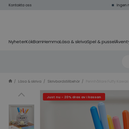
Kontakta oss
Ingen 
Nyheter
Kök
Barn
Hemma
Läsa & skriva
Spel & pussel
Äventy
Läsa & skriva
Skrivbordstillbehör
Pennhållare Fuffy Kawaii
Just nu - 20% dras av i kassan