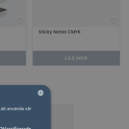
Sticky Notes CMYK
LÄS MER
att använda vår
SWEDISH
ENGLISH
Oklassificerade