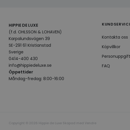
KUNDSERVIC
HIPPIE DE LUXE
(f.d. OHLSSON & LOHAVEN)
Kontakta oss
Karpalundsvägen 39
SE-291 61 Kristianstad
Köpvillkor
Sverige
Personuppgift
0414-400 430
info@hippiedeluxe.se
FAQ
Öppettider
Måndag-fredag: 8:00-16:00
Copyright © 2026 Hippie de Luxe Skapad med
Vendre