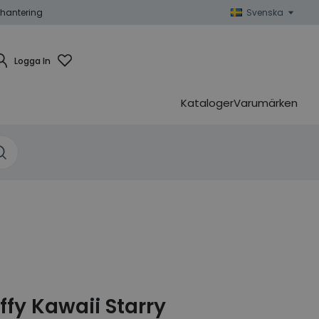
hantering
Svenska
Logga In
Kataloger
Varumärken
ffy Kawaii Starry