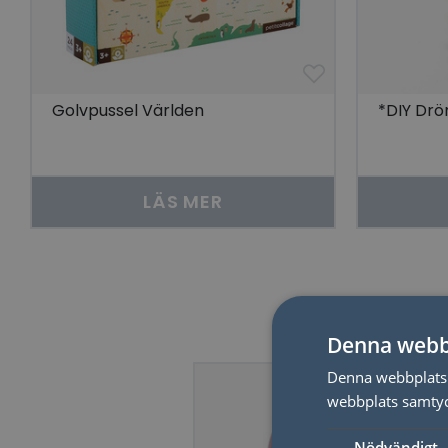
Golvpussel Världen
*DIY Drö
LÄS MER
Denna webb
Denna webbplats 
webbplats samtyck
Nödvändigt