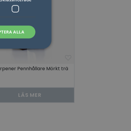
PTERA ALLA
rpener Pennhållare Mörkt trä
sen kan inte
som säkerställer att
LÄS MER
åra visningar av
 människor och bots.
göra giltiga