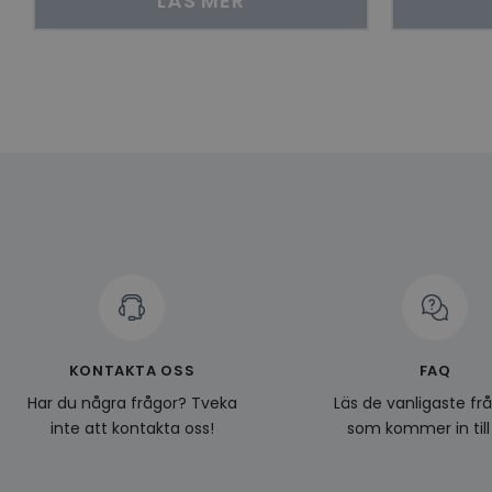
LÄS MER
Namn
Leverantö
Namn
Domän
Namn
__Secure-YNID
Namn
li_gc
LinkedIn
_ga
Corporat
.linkedin.
_gcl_au
__Secure-
ROLLOUT_TOKEN
pageviewCount
_fbp
_ga_KL1PVWXM6R
KONTAKTA OSS
FAQ
Har du några frågor? Tveka
Läs de vanligaste fr
inte att kontakta oss!
som kommer in till