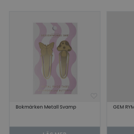
Go
visitorid
last_viewed_produc
bcookie
visitorid
VISITOR_INFO1_LIV
Bokmärken Metall Svamp
GEM RY
CookieScriptConse