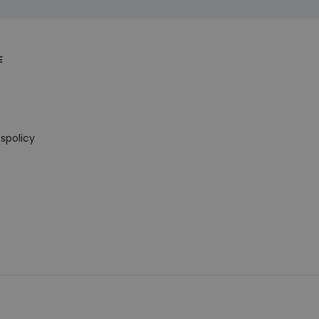
E
spolicy