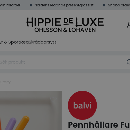
minimiorder
Nordens ledande presentgrossist
Snabb order
r & Sport
Rea
Skräddarsytt
 Starry
Pennhållare Fu