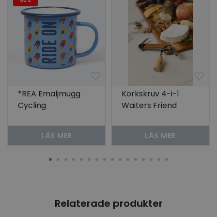
50%
*REA Emaljmugg
Korkskruv 4-i-1
Cycling
Waiters Friend
LÄS MER
LÄS MER
Relaterade produkter