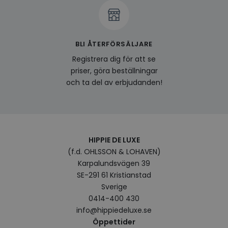
av en
att fö
surfu
genom
relev
baser
BLI ÅTERFÖRSÄLJARE
surfhi
Registrera dig för att se
bcookie
1 år
Detta
Microsoft
MSN 1
Corporation
priser, göra beställningar
för at
.linkedin.com
på we
och ta del av erbjudanden!
socia
visitorid
.www.hippiedeluxe.se
1 år
Denna
använ
ident
besök
förbä
använ
HIPPIE DE LUXE
genom
(f.d. OHLSSON & LOHAVEN)
perso
och i
Karpalundsvägen 39
på be
prefe
SE-291 61 Kristianstad
surfhi
Sverige
VISITOR_INFO1_LIVE
5
Denna
Google LLC
0414-400 430
månader
av Yo
.youtube.com
info@hippiedeluxe.se
4 veckor
hålla
använ
Öppettider
för Y