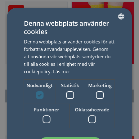
80%
50%
Denna webbplats använder
cookies
SWEDISH
Denna webbplats använder cookies för att
ENGLISH
förbättra användarupplevelsen. Genom
att använda vår webbplats samtycker du
till alla cookies i enlighet med vår
*REA Fickspegel
*REA Strumport
cookiepolicy.
Läs mer
Totally
Dansk Öl 36-40
Nödvändigt
Statistik
Marketing
LÄS MER
LÄS MER
Funktioner
Oklassificerade
50%