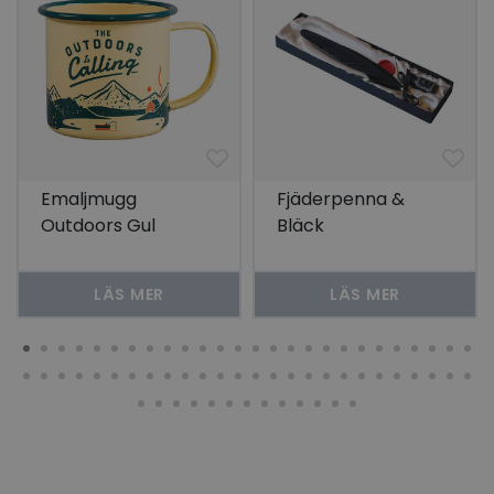
Emaljmugg
Fjäderpenna &
Outdoors Gul
Bläck
LÄS MER
LÄS MER