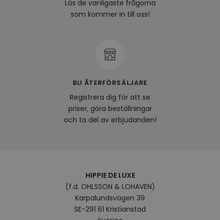
last_viewed_products
www.hippiedeluxe.se
Session
Denna
Läs de vanligaste frågorna
och l
som kommer in till oss!
produ
av en
att fö
surfu
genom
relev
baser
surfhi
bcookie
1 år
Detta
Microsoft
BLI ÅTERFÖRSÄLJARE
MSN 1
Corporation
för at
.linkedin.com
Registrera dig för att se
på we
socia
priser, göra beställningar
visitorid
.www.hippiedeluxe.se
1 år
Denna
och ta del av erbjudanden!
använ
ident
besök
förbä
använ
genom
perso
och i
HIPPIE DE LUXE
på be
(f.d. OHLSSON & LOHAVEN)
prefe
surfhi
Karpalundsvägen 39
SE-291 61 Kristianstad
VISITOR_INFO1_LIVE
5
Denna
Google LLC
månader
av Yo
.youtube.com