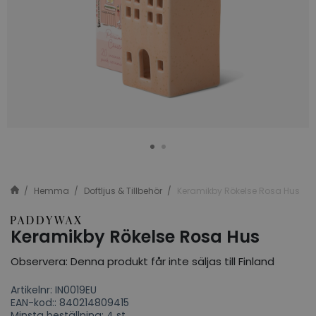
Hemma
Doftljus & Tillbehör
Keramikby Rökelse Rosa Hus
Keramikby Rökelse Rosa Hus
Observera: Denna produkt får inte säljas till Finland
Artikelnr: IN0019EU
EAN-kod:: 840214809415
Minsta beställning: 4 st