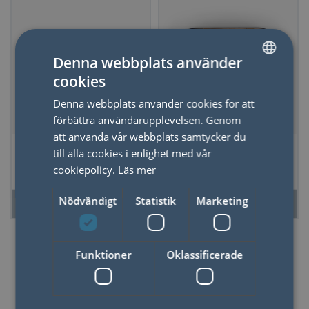
Denna webbplats använder
cookies
SWEDISH
Denna webbplats använder cookies för att
ENGLISH
förbättra användarupplevelsen. Genom
att använda vår webbplats samtycker du
Doftljus Adopo,
Doftljus i plåtask
till alla cookies i enlighet med vår
Flower- Cactus
Bistro - Bordeaux
cookiepolicy.
Läs mer
Flower
Grape
Nödvändigt
Statistik
Marketing
LÄS MER
LÄS MER
Funktioner
Oklassificerade
Doftljus & Tillbehör