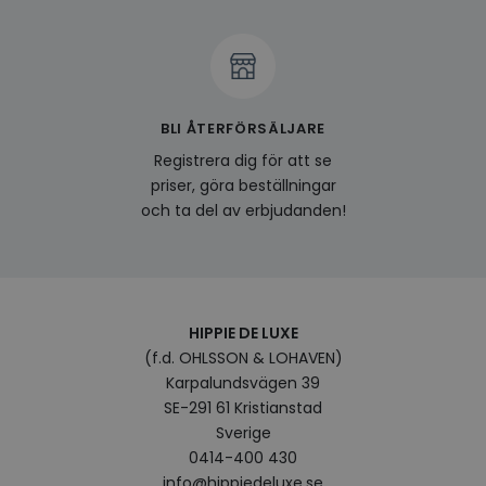
produ
av en
att fö
surfu
genom
relev
baser
surfhi
BLI ÅTERFÖRSÄLJARE
bcookie
1 år
Detta
Microsoft
MSN 1
Registrera dig för att se
Corporation
för at
.linkedin.com
priser, göra beställningar
på we
socia
och ta del av erbjudanden!
visitorid
.www.hippiedeluxe.se
1 år
Denna
använ
ident
besök
förbä
använ
genom
HIPPIE DE LUXE
perso
(f.d. OHLSSON & LOHAVEN)
och i
på be
Karpalundsvägen 39
prefe
surfhi
SE-291 61 Kristianstad
Sverige
VISITOR_INFO1_LIVE
5
Denna
Google LLC
månader
av Yo
.youtube.com
0414-400 430
4 veckor
hålla
använ
info@hippiedeluxe.se