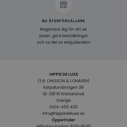
att fö
surfu
genom
relev
baser
BLI ÅTERFÖRSÄLJARE
surfhi
Registrera dig för att se
bcookie
1 år
Detta
Microsoft
MSN 1
priser, göra beställningar
Corporation
för at
.linkedin.com
och ta del av erbjudanden!
på we
socia
visitorid
.www.hippiedeluxe.se
1 år
Denna
använ
ident
besök
förbä
HIPPIE DE LUXE
använ
genom
(f.d. OHLSSON & LOHAVEN)
perso
Karpalundsvägen 39
och i
på be
SE-291 61 Kristianstad
prefe
surfhi
Sverige
0414-400 430
VISITOR_INFO1_LIVE
5
Denna
Google LLC
månader
av Yo
.youtube.com
info@hippiedeluxe.se
4 veckor
hålla
använ
Öppettider
för Y
Måndag-fredag: 8:00-16:00
inbäd