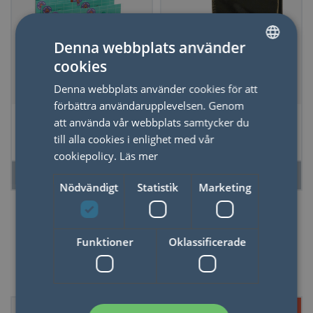
Denna webbplats använder
cookies
SWEDISH
Denna webbplats använder cookies för att
ENGLISH
förbättra användarupplevelsen. Genom
*REA Spel Don't
*REA Passfodral
att använda vår webbplats samtycker du
Hold It
Ecos-Ecos Svart
till alla cookies i enlighet med vår
cookiepolicy.
Läs mer
LÄS MER
LÄS MER
Nödvändigt
Statistik
Marketing
Funktioner
Oklassificerade
50%