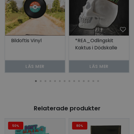
Bildoftis Vinyl
*REA_Odlingskit
Kaktus i Dödskalle
LÄS MER
LÄS MER
Relaterade produkter
50%
80%