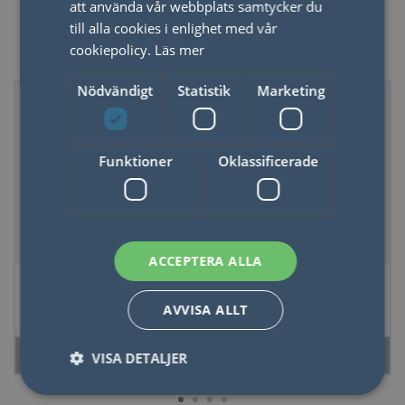
att använda vår webbplats samtycker du
till alla cookies i enlighet med vår
Outdoor
cookiepolicy.
Läs mer
Nödvändigt
Statistik
Marketing
Funktioner
Oklassificerade
ACCEPTERA ALLA
Munspel Mini
Vattentät
Anteckningsbok
AVVISA ALLT
Äventyr
LÄS MER
LÄS MER
VISA DETALJER