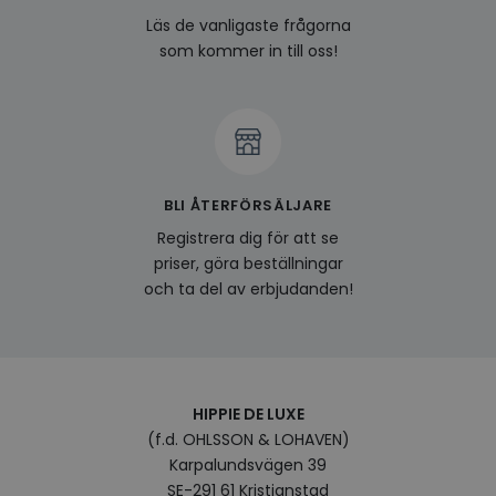
om a
Google
Läs de vanligaste frågorna
deras
Integritetspolicy
som kommer in till oss!
visitorid
www.hippiedeluxe.se
Session
Denna
använ
ident
besök
förbä
använ
genom
perso
och i
på be
BLI ÅTERFÖRSÄLJARE
prefe
surfhi
Registrera dig för att se
last_viewed_products
www.hippiedeluxe.se
Session
Denna
priser, göra beställningar
och l
och ta del av erbjudanden!
produ
av en
att fö
surfu
genom
relev
baser
surfhi
HIPPIE DE LUXE
bcookie
1 år
Detta
Microsoft
(f.d. OHLSSON & LOHAVEN)
MSN 1
Corporation
för at
Karpalundsvägen 39
.linkedin.com
på we
SE-291 61 Kristianstad
socia