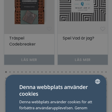
Träspel
Spel Vad är jag?
Codebreaker
LÄS MER
LÄS MER
Denna webbplats använder
cookies
SWEDISH
Denna webbplats använder cookies för att
ENGLISH
förbättra användarupplevelsen. Genom