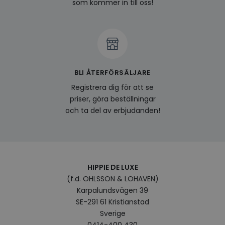
deras
som kommer in till oss!
Integritetspolicy
visitorid
www.hippiedeluxe.se
Session
Denna
använ
ident
besök
förbä
använ
genom
perso
och i
BLI ÅTERFÖRSÄLJARE
på be
prefe
Registrera dig för att se
surfhi
priser, göra beställningar
last_viewed_products
www.hippiedeluxe.se
Session
Denna
och ta del av erbjudanden!
och l
produ
av en
att fö
surfu
genom
relev
baser
HIPPIE DE LUXE
surfhi
(f.d. OHLSSON & LOHAVEN)
bcookie
1 år
Detta
Microsoft
Karpalundsvägen 39
MSN 1
Corporation
för at
.linkedin.com
SE-291 61 Kristianstad
på we
Sverige
socia
0414-400 430