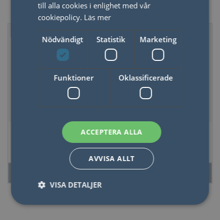
Nyheter
till alla cookies i enlighet med vår
cookiepolicy.
Läs mer
Nyhet
Nyhet
Nödvändigt
Statistik
Marketing
Funktioner
Oklassificerade
Strumpor i en burk -
Flaska o Glas Piller,
ACCEPTERA ALLA
Fotboll
Röd/Gul glas 500 ml
AVVISA ALLT
LÄS MER
LÄS MER
VISA DETALJER