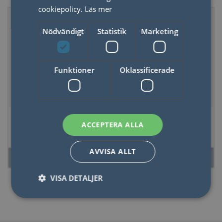
cookiepolicy.
Läs mer
Nyhet
Nyhet
Nödvändigt
Statistik
Marketing
Funktioner
Oklassificerade
Copa-glas The
Doftljus Charmed
ACCEPTERA ALLA
Charlie, Set om två
Chili 226 g- Grönt
- Oliv + Kobolt
Glas med lock i
keramik - Chilip
AVVISA ALLT
LÄS MER
LÄS MER
Pepper & Mango
VISA DETALJER
Nödvändigt
Statistik
Marketing