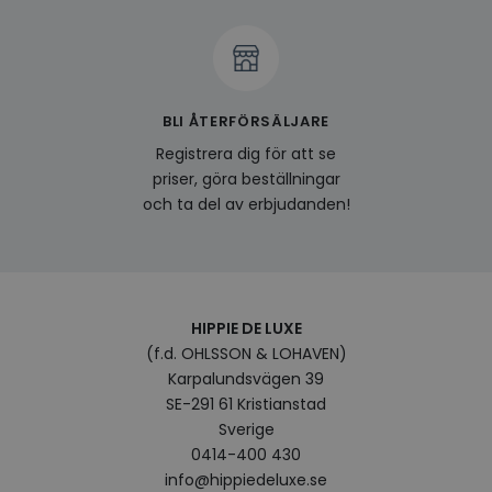
visitorid
www.hippiedeluxe.se
Session
Denna
använ
ident
besök
förbä
använ
genom
BLI ÅTERFÖRSÄLJARE
perso
och i
Registrera dig för att se
på be
prefe
priser, göra beställningar
surfhi
och ta del av erbjudanden!
last_viewed_products
www.hippiedeluxe.se
Session
Denna
och l
produ
av en
att fö
surfu
genom
relev
HIPPIE DE LUXE
baser
(f.d. OHLSSON & LOHAVEN)
surfhi
Karpalundsvägen 39
bcookie
1 år
Detta
Microsoft
MSN 1
SE-291 61 Kristianstad
Corporation
för at
.linkedin.com
Sverige
på we
socia
0414-400 430
info@hippiedeluxe.se
visitorid
.www.hippiedeluxe.se
1 år
Denna