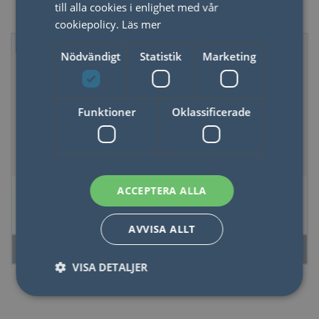
Baka
till alla cookies i enlighet med vår
cookiepolicy.
Läs mer
Nödvändigt
Statistik
Marketing
Funktioner
Oklassificerade
Birkmann
Birkmann Magisk
ACCEPTERA ALLA
Pepparkaksform
Slev 29,5 cm
Jul-Pingvin Rostfritt
Körsbärsröd
AVVISA ALLT
Stål 8 cm
LÄS MER
LÄS MER
VISA DETALJER