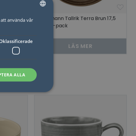
d
Seltmann Tallrik Terra Brun 17,5
att använda vår
SWEDISH
cm 6-pack
ENGLISH
Oklassificerade
LÄS MER
PTERA ALLA
sen kan inte