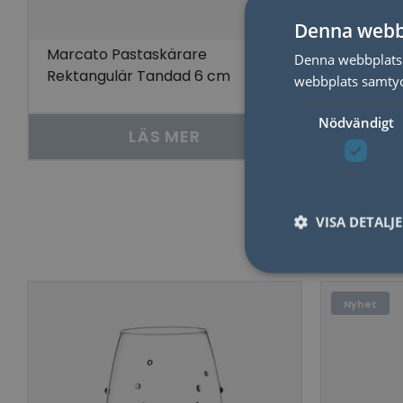
Denna webb
Marcato Pastaskärare
Sax Shea
Denna webbplats 
Rektangulär Tandad 6 cm
webbplats samtyck
Nödvändigt
LÄS MER
VISA DETALJ
Nyhet
Nödvändiga kakor til
användas ordentligt 
Namn