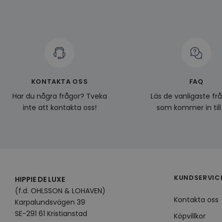
CookieScriptConse
KONTAKTA OSS
FAQ
Namn
Leverantö
Namn
Har du några frågor? Tveka
Läs de vanligaste fr
Domän
Namn
__Secure-YNID
inte att kontakta oss!
som kommer in till
Namn
li_gc
LinkedIn
_ga
Corporat
.linkedin.
_gcl_au
__Secure-
ROLLOUT_TOKEN
pageviewCount
KUNDSERVIC
HIPPIE DE LUXE
(f.d. OHLSSON & LOHAVEN)
_fbp
_ga_KL1PVWXM6R
Kontakta oss
Karpalundsvägen 39
SE-291 61 Kristianstad
Köpvillkor