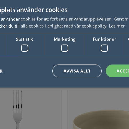
plats använder cookies
r Genius Beige
Nordic Ware Mjölsikt me
använder cookies för att förbättra användarupplevelsen. Genom 
trähandtag
er du till alla cookies i enlighet med vår cookiepolicy.
Läs mer
Statistik
Marketing
Funktioner
LÄS MER
LÄS MER
ER
AVVISA ALLT
ACCE
Duka
Nödvändigt
Statistik
Marketing
Funktioner
Oklassificerade
låter kärnwebbplatsfunktioner som användarinloggning och kontohantering. Webbplat
utan strikt nödvändiga cookies.
Leverantör / Domän
Utgång
Beskrivning