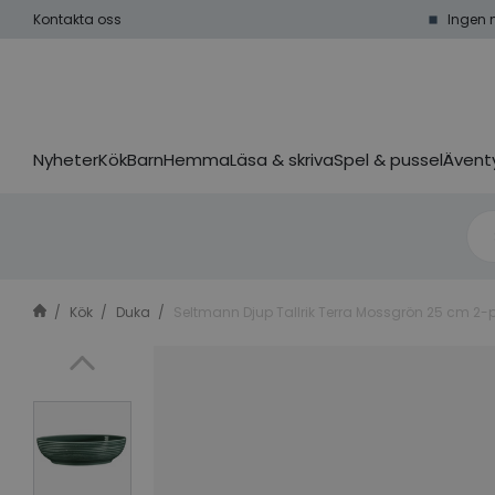
Kontakta oss
Ingen 
Nyheter
Kök
Barn
Hemma
Läsa & skriva
Spel & pussel
Äventy
Kök
Duka
Seltmann Djup Tallrik Terra Mossgrön 25 cm 2-