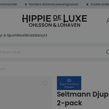
minimiorder
Nordens ledande presentgrossist
Snabb order
r & Sport
Rea
Skräddarsytt
pack
Seltmann Djup 
2-pack