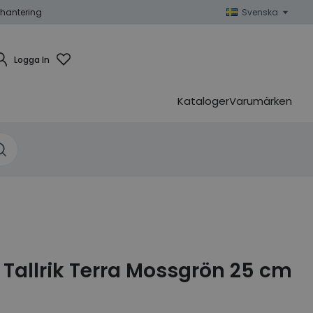
hantering
Svenska
Logga In
Kataloger
Varumärken
Tallrik Terra Mossgrön 25 cm