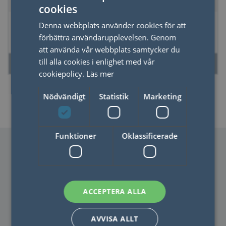
cookies
SWEDISH
Paraply ihopfällb.
Fickspegel enbart
Denna webbplats använder cookies för att
ENGLISH
reflextryck
bag
förbättra användarupplevelsen. Genom
att använda vår webbplats samtycker du
till alla cookies i enlighet med vår
LÄS MER
LÄS MER
cookiepolicy.
Läs mer
Nödvändigt
Statistik
Marketing
Funktioner
Oklassificerade
ACCEPTERA ALLA
KONTAKTA OSS
AVVISA ALLT