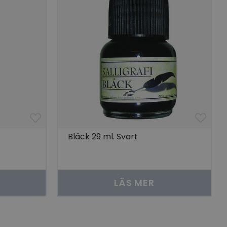
 unik besökare för
t aktivera
 på besökarens
r som visas av en
se genom att föreslå
torik.
ör att dela
r.
 unik besökare för
t aktivera
 på besökarens
lla reda på
Bläck 29 ml. Svart
nbäddade i
bplatsbesökaren
 Youtube-
tjänsten för att
LÄS MER
okie. Det är
nner fungerar
skrivning