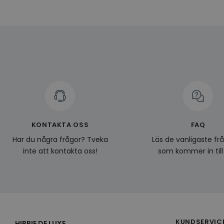
Namn
Domän
Namn
__Secure-YNID
Namn
li_gc
LinkedIn
_ga
Corporat
.linkedin.
_gcl_au
__Secure-
ROLLOUT_TOKEN
pageviewCount
_fbp
_ga_KL1PVWXM6R
KONTAKTA OSS
FAQ
Har du några frågor? Tveka
Läs de vanligaste fr
inte att kontakta oss!
som kommer in till
KUNDSERVIC
HIPPIE DE LUXE