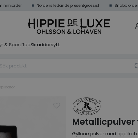
minimiorder
Nordens ledande presentgrossist
Snabb order
r & Sport
Rea
Skräddarsytt
pplikator
Metallicpulver t
Gyllene pulver med applikator 