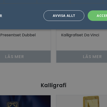
ER
AVVISA ALLT
ACCE
fi Presentset Dubbel
Kalligrafiset Da Vinci
Nödvändigt
Statistik
Marketing
Funktioner
Oklassificerade
låter kärnwebbplatsfunktioner som användarinloggning och kontohantering. Webbplat
utan strikt nödvändiga cookies.
LÄS MER
LÄS MER
Leverantör / Domän
Utgång
Beskrivning
1 dag
Detta är en Microsoft MSN 1: a parts cookie 
Microsoft
webbplatsen fungerar korrekt.
Corporation
.linkedin.com
Session
Denna cookie ställs in av YouTube för att sp
Google LLC
inbäddade videor.
.youtube.com
Kalligrafi
29
Denna cookie används för att skilja mellan
Cloudflare Inc.
minuter
Detta är fördelaktigt för webbplatsen för att 
.linkedin.com
57
rapporter om användningen av deras webbp
sekunder
ogle Integritetspolicy