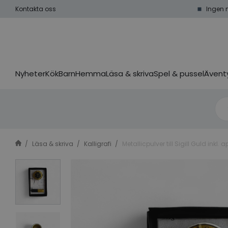
Kontakta oss
Ingen 
Nyheter
Kök
Barn
Hemma
Läsa & skriva
Spel & pussel
Äventy
Läsa & skriva
Kalligrafi
Metallicpulver till Sigill Guld inkl. a