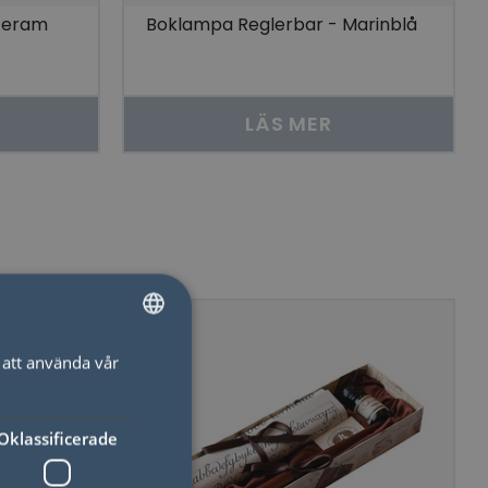
 Jeram
Boklampa Reglerbar - Marinblå
LÄS MER
att använda vår
SWEDISH
ENGLISH
Oklassificerade