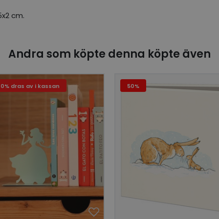
5x2 cm.
Andra som köpte denna köpte även
20% dras av i kassan
50%