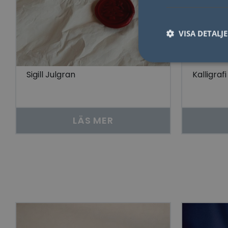
VISA DETALJ
Sigill Julgran
Kalligra
Nödvändiga kakor til
användas ordentligt 
LÄS MER
Namn
lidc
YSC
__cf_bm
Go