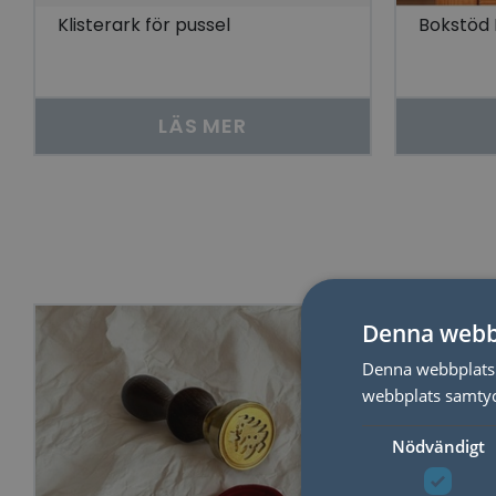
Klisterark för pussel
Bokstöd 
LÄS MER
Denna webb
Denna webbplats 
webbplats samtyck
Nödvändigt