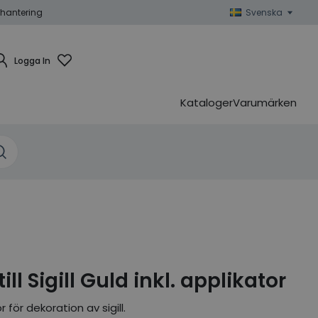
hantering
Svenska
Logga In
Kataloger
Varumärken
ill Sigill Guld inkl. applikator
för dekoration av sigill.