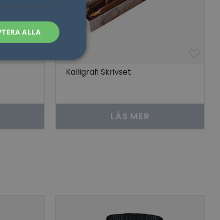
PTERA ALLA
Kalligrafi Skrivset
sen kan inte
LÄS MER
som säkerställer att
åra visningar av
 människor och bots.
göra giltiga
lats.