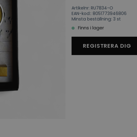
Artikelnr: RU7834-O
EAN-kod:: 8051773946806
Minsta beställning: 3 st
Finns i lager
REGISTRERA DIG