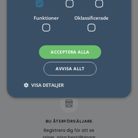
KONTAKTA OSS
Har du några frågor? Tveka
Funktioner
Oklassificerade
inte att kontakta oss!
ACCEPTERA ALLA
FAQ
AVVISA ALLT
Läs de vanligaste frågorna
som kommer in till oss!
VISA DETALJER
Nödvändigt
Statistik
Marketing
Funktioner
Oklassificerade
BLI ÅTERFÖRSÄLJARE
Registrera dig för att se
Nödvändiga kakor tillåter kärnwebbplatsfunktioner
som användarinloggning och kontohantering.
priser, göra beställningar