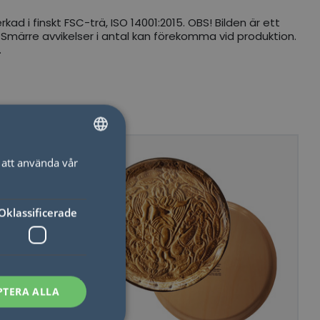
ad i finskt FSC-trä, ISO 14001:2015. OBS! Bilden är ett
 Smärre avvikelser i antal kan förekomma vid produktion.
.
att använda vår
SWEDISH
ENGLISH
Oklassificerade
PTERA ALLA