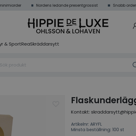
minimiorder
Nordens ledande presentgrossist
Snabb order
r & Sport
Rea
Skräddarsytt
Flaskunderlägg 
Kontakt: skraddarsytt@hippi
Artikelnr: ARYFL
Minsta beställning: 100 st