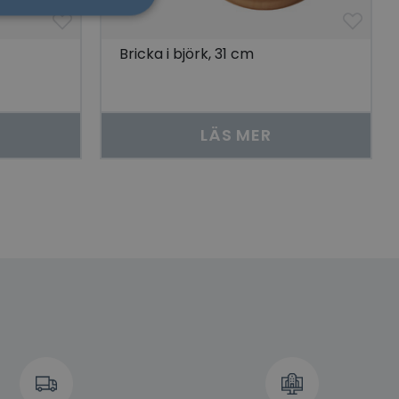
Bricka i björk, 31 cm
sen kan inte
LÄS MER
som säkerställer att
åra visningar av
 människor och bots.
göra giltiga
lats.
 unik besökare för
t aktivera
 på besökarens
r som visas av en
se genom att föreslå
torik.