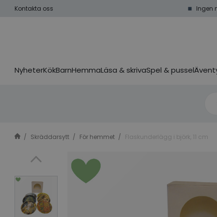
Kontakta oss
Ingen 
Nyheter
Kök
Barn
Hemma
Läsa & skriva
Spel & pussel
Äventy
Skräddarsytt
För hemmet
Flaskunderlägg i björk, 11 cm