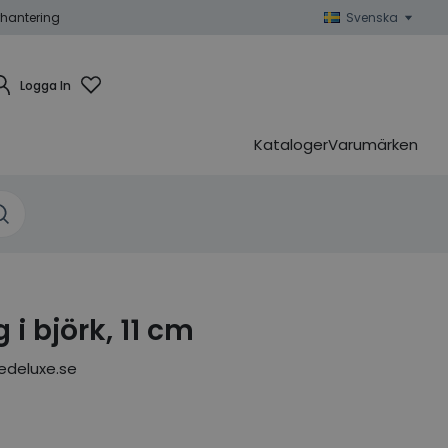
hantering
Svenska
Logga In
Kataloger
Varumärken
i björk, 11 cm
edeluxe.se