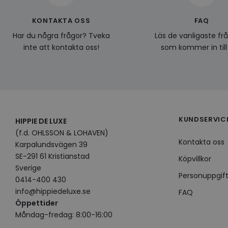
bcookie
KONTAKTA OSS
FAQ
Har du några frågor? Tveka
Läs de vanligaste fr
visitorid
inte att kontakta oss!
som kommer in till
VISITOR_INFO1_LIV
KUNDSERVIC
HIPPIE DE LUXE
CookieScriptConse
(f.d. OHLSSON & LOHAVEN)
Kontakta oss
Karpalundsvägen 39
SE-291 61 Kristianstad
Köpvillkor
Sverige
Namn
Leverantö
Personuppgift
Namn
0414-400 430
Domän
Namn
__Secure-YNID
info@hippiedeluxe.se
FAQ
Namn
li_gc
LinkedIn
Öppettider
_ga
Corporat
.linkedin.
_gcl_au
Måndag-fredag: 8:00-16:00